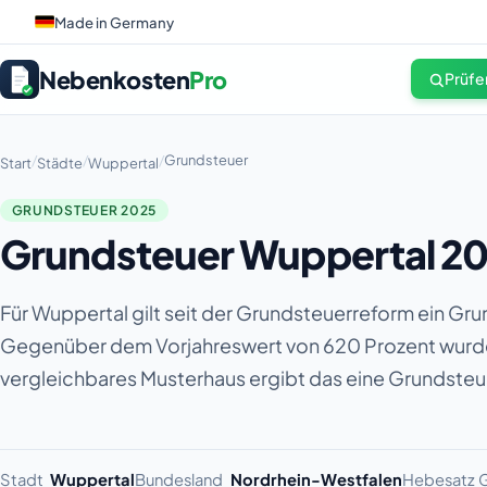
Made in Germany
Nebenkosten
Pro
Prüfe
/
/
/
Grundsteuer
Start
Städte
Wuppertal
GRUNDSTEUER 2025
Grundsteuer Wuppertal 20
Für Wuppertal gilt seit der Grundsteuerreform ein G
Gegenüber dem Vorjahreswert von 620 Prozent wurde
vergleichbares Musterhaus ergibt das eine Grundsteuer
Stadt
Wuppertal
Bundesland
Nordrhein-Westfalen
Hebesatz G