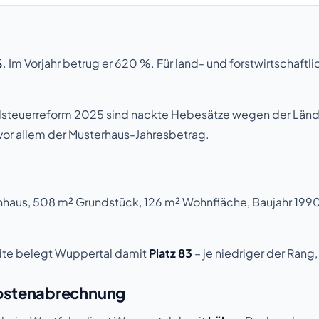
%
. Im Vorjahr betrug er 620 %. Für land- und forstwirtschaftl
ndsteuerreform 2025 sind nackte Hebesätze wegen der Län
vor allem der Musterhaus-Jahresbetrag.
nhaus, 508 m² Grundstück, 126 m² Wohnfläche, Baujahr 1990)
dte belegt Wuppertal damit
Platz 83
– je niedriger der Rang
kostenabrechnung