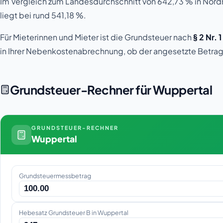
Im Vergleich zum Landesdurchschnitt von 642,73 % in Nord
liegt bei rund 541,18 %.
Für Mieterinnen und Mieter ist die Grundsteuer nach
§ 2 Nr. 
in Ihrer Nebenkostenabrechnung, ob der angesetzte Betrag
Grundsteuer-Rechner für Wuppertal
GRUNDSTEUER-RECHNER
Wuppertal
Grundsteuermessbetrag
Hebesatz Grundsteuer B in Wuppertal