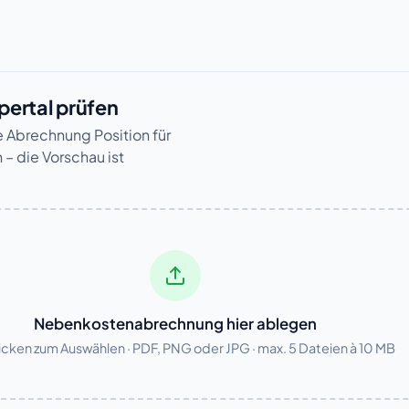
pertal prüfen
re Abrechnung Position für
 – die Vorschau ist
Nebenkostenabrechnung hier ablegen
icken zum Auswählen · PDF, PNG oder JPG · max. 5 Dateien à 10 MB