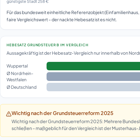
günstigste Stadt 258 €
Für das bundesweit einheitliche Referenzobjekt (Einfamilienhaus, 
faire Vergleichswert – der nackte Hebesatz ist es nicht.
HEBESATZ GRUNDSTEUER B IM VERGLEICH
Aussagekräftig ist der Hebesatz-Vergleich nur innerhalb von Nor
Wuppertal
Ø Nordrhein-
Westfalen
Ø Deutschland
Wichtig nach der Grundsteuerreform 2025
Wichtig nach der Grundsteuerreform 2025: Mehrere Bundeslän
schließen – maßgeblich für den Vergleich ist der Musterhaus-