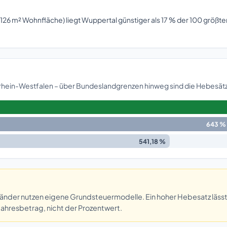
126 m² Wohnfläche) liegt Wuppertal günstiger als 17 % der 100 größte
drhein-Westfalen – über Bundeslandgrenzen hinweg sind die Hebesätz
643 %
541,18 %
der nutzen eigene Grundsteuermodelle. Ein hoher Hebesatz lässt d
Jahresbetrag, nicht der Prozentwert.