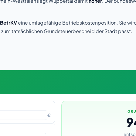
rhein-Westfalen liegt Wuppertal damit
höher
. Der bundesw
1 BetrKV
eine umlagefähige Betriebskostenposition. Sie wird 
 zum tatsächlichen Grundsteuerbescheid der Stadt passt.
GRU
€
9
entsp