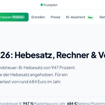
Trustpilot
KI-Assistent
n lassen
Erstellen
Preise
Ra
Premium
Neu
26: Hebesatz, Rechner & V
rundsteuer-B-Hebesatz von 947 Prozent.
 der Hebesatz angehoben. Für ein
last von rund 684 Euro im Jahr.
rundsteuer B
947 %
Musterhaus pro Jahr
684 €
Ranking (Musterh