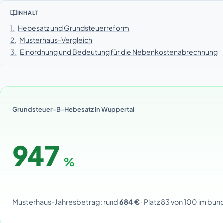
INHALT
1.
Hebesatz und Grundsteuerreform
2.
Musterhaus-Vergleich
3.
Einordnung und Bedeutung für die Nebenkostenabrechnung
Grundsteuer-B-Hebesatz in Wuppertal
947
%
Musterhaus-Jahresbetrag: rund
684 €
· Platz 83 von 100 im bu