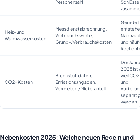
Personenzahl
Schlüsse
zusamme
Gerade h
Messdienstabrechnung,
entstehe
Heiz- und
Verbrauchswerte,
Nachzah
Warmwasserkosten
Grund-/Verbrauchskosten
und häuf
Rechenf
Der Jahr
2025 ist 
Brennstoffdaten,
weil CO2
CO2-Kosten
Emissionsangaben,
und
Vermieter-/Mieteranteil
Aufteilu
separat 
werden.
Nebenkosten 2025: Welche neuen Regeln und