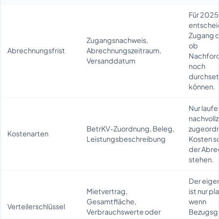
Für 2025
entschei
Zugang d
Zugangsnachweis,
ob
Abrechnungsfrist
Abrechnungszeitraum,
Nachfor
Versanddatum
noch
durchset
können.
Nur lauf
nachvoll
BetrKV-Zuordnung, Beleg,
zugeord
Kostenarten
Leistungsbeschreibung
Kosten so
der Abr
stehen.
Der eigen
Mietvertrag,
ist nur pl
Gesamtfläche,
wenn
Verteilerschlüssel
Verbrauchswerte oder
Bezugsg