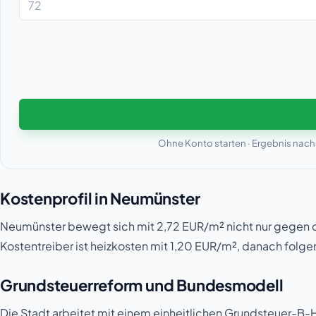
Ohne Konto starten · Ergebnis nach
Kostenprofil in Neumünster
Neumünster bewegt sich mit 2,72 EUR/m² nicht nur gegen 
Kostentreiber ist heizkosten mit 1,20 EUR/m², danach fol
Grundsteuerreform und Bundesmodell
Die Stadt arbeitet mit einem einheitlichen Grundsteuer-B