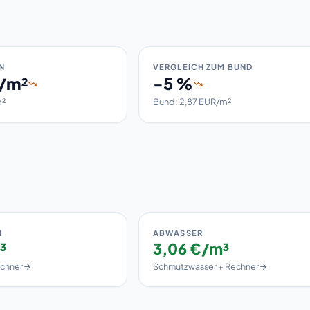
N
VERGLEICH ZUM BUND
R/m²
-5 %
m²
Bund: 2,87 EUR/m²
N
ABWASSER
³
3,06 €/m³
echner
Schmutzwasser + Rechner