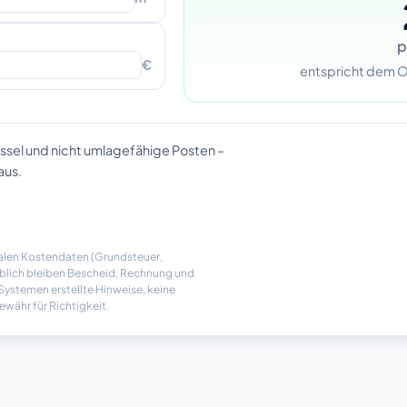
p
€
entspricht dem O
üssel und nicht umlagefähige Posten –
aus.
kalen Kostendaten (Grundsteuer,
eblich bleiben Bescheid, Rechnung und
-Systemen erstellte Hinweise, keine
währ für Richtigkeit.