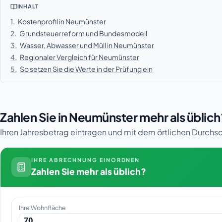
INHALT
1.
Kostenprofil in Neumünster
2.
Grundsteuerreform und Bundesmodell
3.
Wasser, Abwasser und Müll in Neumünster
4.
Regionaler Vergleich für Neumünster
5.
So setzen Sie die Werte in der Prüfung ein
Zahlen Sie in Neumünster mehr als üblich
Ihren Jahresbetrag eintragen und mit dem örtlichen Durchsc
IHRE ABRECHNUNG EINORDNEN
Zahlen Sie mehr als üblich?
Ihre Wohnfläche