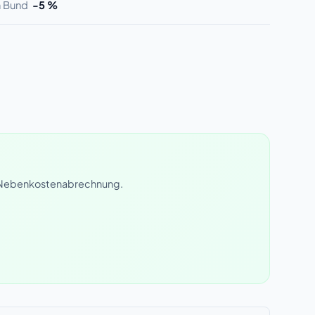
m Bund
-5 %
rer Nebenkostenabrechnung.