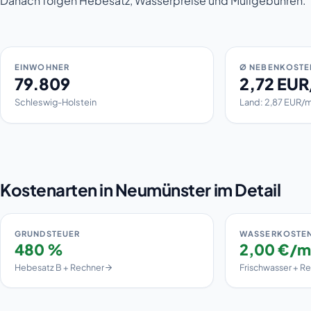
Danach folgen Hebesatz, Wasserpreise und Müllgebühren.
EINWOHNER
Ø NEBENKOSTE
79.809
2,72 EU
Schleswig-Holstein
Land: 2,87 EUR/
Kostenarten in Neumünster im Detail
GRUNDSTEUER
WASSERKOSTE
480 %
2,00 €/m
Hebesatz B + Rechner
Frischwasser + R