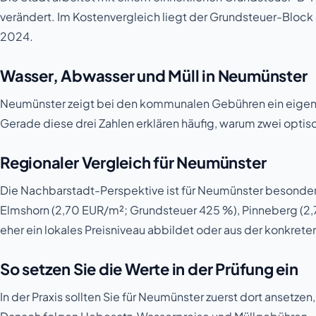
verändert. Im Kostenvergleich liegt der Grundsteuer-Block 
2024.
Wasser, Abwasser und Müll in Neumünster
Neumünster zeigt bei den kommunalen Gebühren ein eigene
Gerade diese drei Zahlen erklären häufig, warum zwei opti
Regionaler Vergleich für Neumünster
Die Nachbarstadt-Perspektive ist für Neumünster besonder
Elmshorn (2,70 EUR/m²; Grundsteuer 425 %), Pinneberg (2,
eher ein lokales Preisniveau abbildet oder aus der konkre
So setzen Sie die Werte in der Prüfung ein
In der Praxis sollten Sie für Neumünster zuerst dort anset