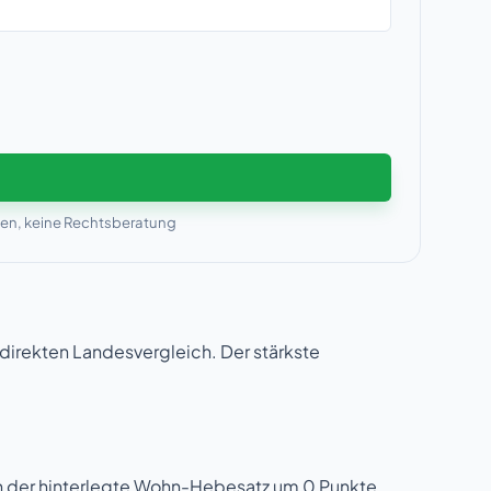
men, keine Rechtsberatung
irekten Landesvergleich. Der stärkste
h der hinterlegte Wohn-Hebesatz um 0 Punkte