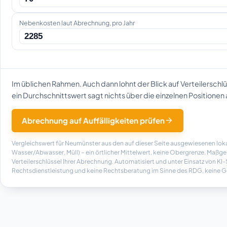
Nebenkosten laut Abrechnung, pro Jahr
Im üblichen Rahmen. Auch dann lohnt der Blick auf Verteilerschl
ein Durchschnittswert sagt nichts über die einzelnen Positionen 
Abrechnung auf Auffälligkeiten prüfen
Vergleichswert für Neumünster aus den auf dieser Seite ausgewiesenen lo
Wasser/Abwasser, Müll) – ein örtlicher Mittelwert, keine Obergrenze. Maßg
Verteilerschlüssel Ihrer Abrechnung. Automatisiert und unter Einsatz von KI
Rechtsdienstleistung und keine Rechtsberatung im Sinne des RDG, keine Ge