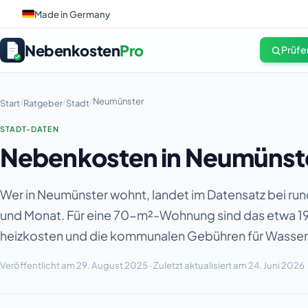
Made in Germany
Nebenkosten
Pro
Prüfe
/
/
/
Neumünster
Start
Ratgeber
Stadt
STADT-DATEN
Nebenkosten in Neumünster
Wer in Neumünster wohnt, landet im Datensatz bei r
und Monat. Für eine 70-m²-Wohnung sind das etwa 1
heizkosten und die kommunalen Gebühren für Wasser, 
Veröffentlicht am 29. August 2025 · Zuletzt aktualisiert am 24. Juni 2026