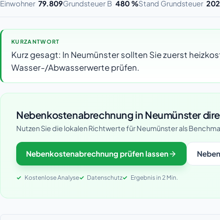
Einwohner
79.809
Grundsteuer B
480 %
Stand Grundsteuer
2024
KURZANTWORT
Kurz gesagt: In Neumünster sollten Sie zuerst heizk
Wasser-/Abwasserwerte prüfen.
Nebenkostenabrechnung in Neumünster dire
Nutzen Sie die lokalen Richtwerte für Neumünster als Benchma
Nebenkostenabrechnung prüfen lassen
Neben
Kostenlose Analyse
Datenschutz
Ergebnis in 2 Min.