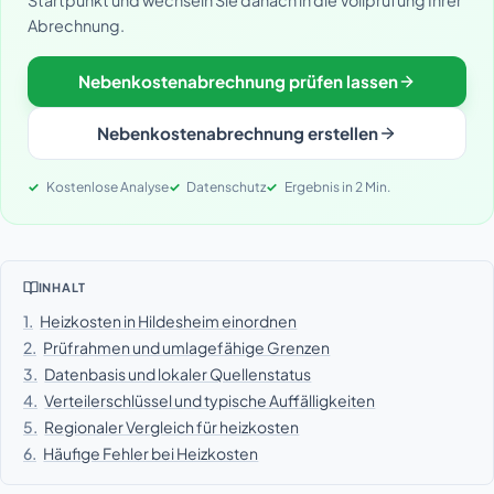
Abrechnung.
Nebenkostenabrechnung prüfen lassen
Nebenkostenabrechnung erstellen
Kostenlose Analyse
Datenschutz
Ergebnis in 2 Min.
INHALT
1.
Heizkosten in Hildesheim einordnen
2.
Prüfrahmen und umlagefähige Grenzen
3.
Datenbasis und lokaler Quellenstatus
4.
Verteilerschlüssel und typische Auffälligkeiten
5.
Regionaler Vergleich für heizkosten
6.
Häufige Fehler bei Heizkosten