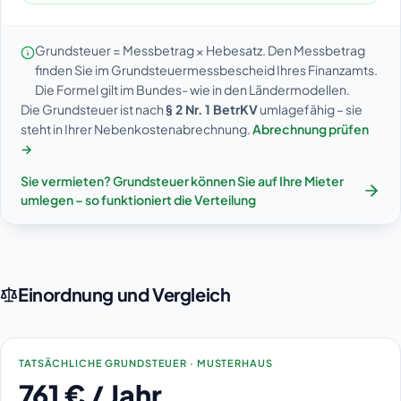
Grundsteuer = Messbetrag × Hebesatz. Den Messbetrag
finden Sie im Grundsteuermessbescheid Ihres Finanzamts.
Die Formel gilt im Bundes- wie in den Ländermodellen.
Die Grundsteuer ist nach
§ 2 Nr. 1 BetrKV
umlagefähig – sie
steht in Ihrer Nebenkostenabrechnung.
Abrechnung prüfen
→
Sie vermieten? Grundsteuer können Sie auf Ihre Mieter
umlegen – so funktioniert die Verteilung
Einordnung und Vergleich
TATSÄCHLICHE GRUNDSTEUER · MUSTERHAUS
761 € / Jahr