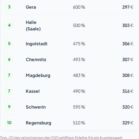
Gera
600 %
297 €
3
Halle
500 %
303 €
4
(Saale)
Ingolstadt
475 %
306 €
5
Chemnitz
493 %
307 €
6
Magdeburg
483 %
308 €
7
Kassel
490 %
316 €
7
Schwerin
595 %
320 €
9
Regensburg
510 %
329 €
10
Top-10 der günstigsten der 100 größten Städte für ein bundesweit