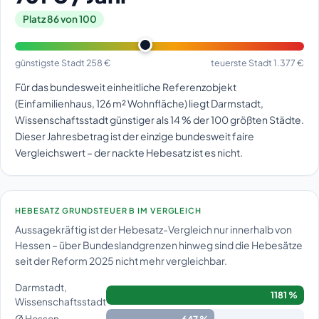
Platz 86 von 100
günstigste Stadt 258 €
teuerste Stadt 1.377 €
Für das bundesweit einheitliche Referenzobjekt
(Einfamilienhaus, 126 m² Wohnfläche) liegt Darmstadt,
Wissenschaftsstadt günstiger als 14 % der 100 größten Städte.
Dieser Jahresbetrag ist der einzige bundesweit faire
Vergleichswert – der nackte Hebesatz ist es nicht.
HEBESATZ GRUNDSTEUER B IM VERGLEICH
Aussagekräftig ist der Hebesatz-Vergleich nur innerhalb von
Hessen – über Bundeslandgrenzen hinweg sind die Hebesätze
seit der Reform 2025 nicht mehr vergleichbar.
Darmstadt,
1181 %
Wissenschaftsstadt
Ø Hessen
647 %