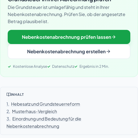
Die Grundsteuer ist umlagefähig und steht in Ihrer
Nebenkostenabrechnung. Prüfen Sie, ob der angesetzte
Betrag plausibel ist.
Nebenkostenabrechnung prüfen lassen
Nebenkostenabrechnung erstellen
Kostenlose Analyse
Datenschutz
Ergebnis in 2 Min.
INHALT
1.
Hebesatz und Grundsteuerreform
2.
Musterhaus-Vergleich
3.
Einordnung und Bedeutung für die
Nebenkostenabrechnung