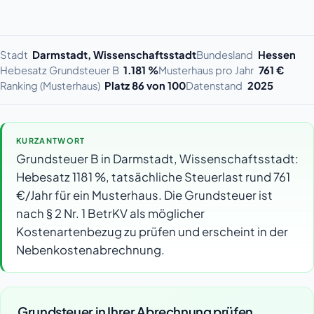
Stadt
Darmstadt, Wissenschaftsstadt
Bundesland
Hessen
Hebesatz Grundsteuer B
1.181 %
Musterhaus pro Jahr
761 €
Ranking (Musterhaus)
Platz 86 von 100
Datenstand
2025
KURZANTWORT
Grundsteuer B in Darmstadt, Wissenschaftsstadt:
Hebesatz 1181 %, tatsächliche Steuerlast rund 761
€/Jahr für ein Musterhaus. Die Grundsteuer ist
nach § 2 Nr. 1 BetrKV als möglicher
Kostenartenbezug zu prüfen und erscheint in der
Nebenkostenabrechnung.
Grundsteuer in Ihrer Abrechnung prüfen