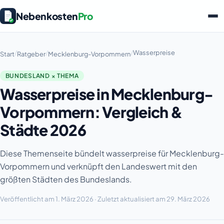
Nebenkosten
Pro
/
/
/
Wasserpreise
Start
Ratgeber
Mecklenburg-Vorpommern
BUNDESLAND × THEMA
Wasserpreise in Mecklenburg-
Vorpommern: Vergleich &
Städte 2026
Diese Themenseite bündelt wasserpreise für Mecklenburg-
Vorpommern und verknüpft den Landeswert mit den
größten Städten des Bundeslands.
Veröffentlicht am 1. März 2026 · Zuletzt aktualisiert am 29. März 2026