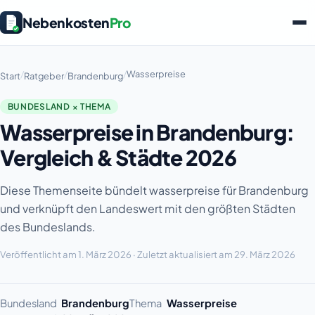
Nebenkosten
Pro
/
/
/
Wasserpreise
Start
Ratgeber
Brandenburg
BUNDESLAND × THEMA
Wasserpreise in Brandenburg:
Vergleich & Städte 2026
Diese Themenseite bündelt wasserpreise für Brandenburg
und verknüpft den Landeswert mit den größten Städten
des Bundeslands.
Veröffentlicht am 1. März 2026 · Zuletzt aktualisiert am 29. März 2026
Bundesland
Brandenburg
Thema
Wasserpreise