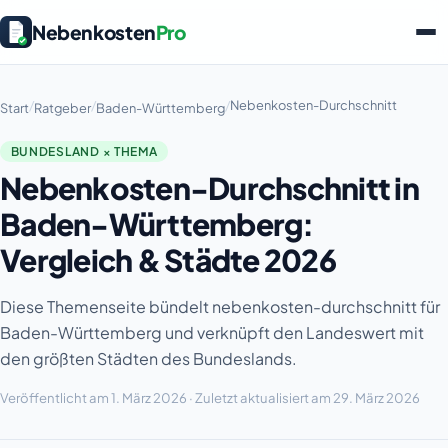
Nebenkosten
Pro
/
/
/
Nebenkosten-Durchschnitt
Start
Ratgeber
Baden-Württemberg
BUNDESLAND × THEMA
Nebenkosten-Durchschnitt in
Baden-Württemberg:
Vergleich & Städte 2026
Diese Themenseite bündelt nebenkosten-durchschnitt für
Baden-Württemberg und verknüpft den Landeswert mit
den größten Städten des Bundeslands.
Veröffentlicht am 1. März 2026 · Zuletzt aktualisiert am 29. März 2026