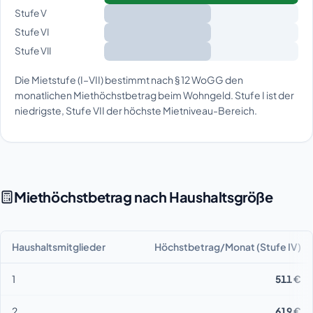
Stufe V
Stufe VI
Stufe VII
Die Mietstufe (I–VII) bestimmt nach § 12 WoGG den
monatlichen Miethöchstbetrag beim Wohngeld. Stufe I ist der
niedrigste, Stufe VII der höchste Mietniveau-Bereich.
Miethöchstbetrag nach Haushaltsgröße
Haushaltsmitglieder
Höchstbetrag/Monat (Stufe IV)
1
511 €
2
619 €