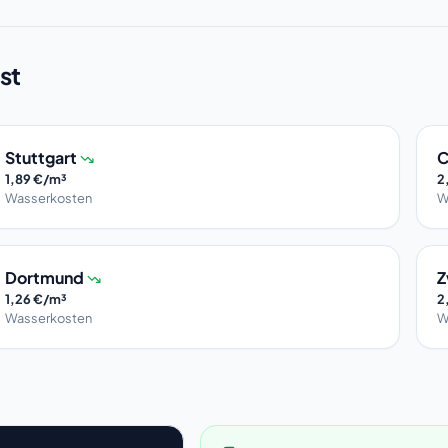
st
Stuttgart
C
1,89 €/m³
2
Wasserkosten
W
Dortmund
Z
1,26 €/m³
2
Wasserkosten
W