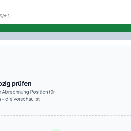
 €/m³.
pzig prüfen
re Abrechnung Position für
 – die Vorschau ist