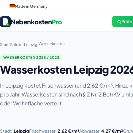
Made in Germany
Nebenkosten
Pro
Prüfe
/
/
/
Wasserkosten
Start
Städte
Leipzig
WASSERKOSTEN 2025 / 2023
Wasserkosten Leipzig 2026
In Leipzig kostet Frischwasser rund 2,62 €/m³. Hinz
pro Jahr. Wasserkosten sind nach § 2 Nr. 2 BetrKV um
oder Wohnfläche verteilt.
Stadt
Leipzig
Frischwasser
2,62 €/m³
Abwasser
4,27 €/m³
Grun