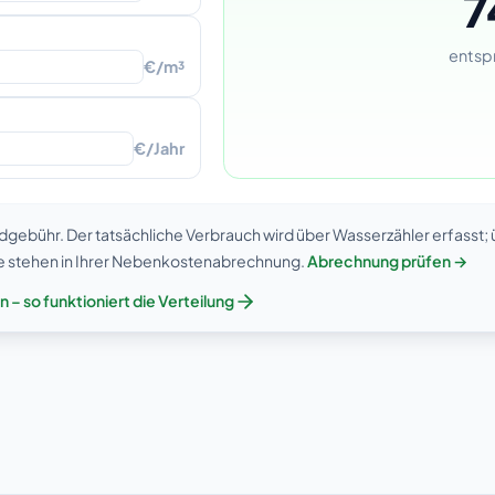
7
entsp
€/m³
€/Jahr
ebühr. Der tatsächliche Verbrauch wird über Wasserzähler erfasst; ü
e stehen in Ihrer Nebenkostenabrechnung.
Abrechnung prüfen →
– so funktioniert die Verteilung