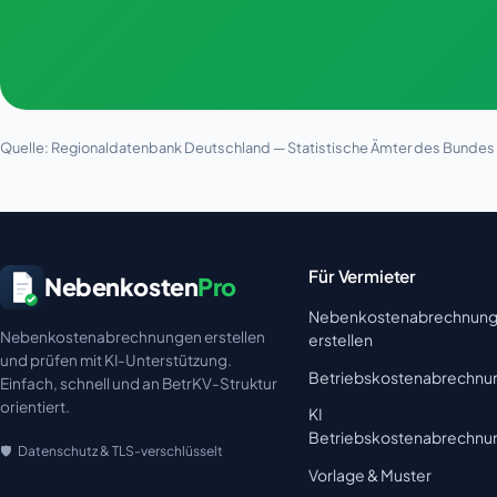
Quelle: Regionaldatenbank Deutschland — Statistische Ämter des Bundes u
Für Vermieter
Nebenkosten
Pro
Nebenkostenabrechnun
Nebenkostenabrechnungen erstellen
erstellen
und prüfen mit KI-Unterstützung.
Betriebskostenabrechnu
Einfach, schnell und an BetrKV-Struktur
orientiert.
KI
Betriebskostenabrechnu
Datenschutz & TLS-verschlüsselt
Vorlage & Muster