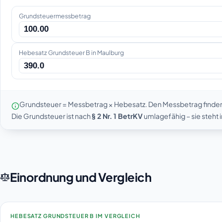
Grundsteuermessbetrag
Hebesatz Grundsteuer B in Maulburg
Grundsteuer = Messbetrag × Hebesatz. Den Messbetrag finde
Die Grundsteuer ist nach
§ 2 Nr. 1 BetrKV
umlagefähig – sie steht
Einordnung und Vergleich
HEBESATZ GRUNDSTEUER B IM VERGLEICH