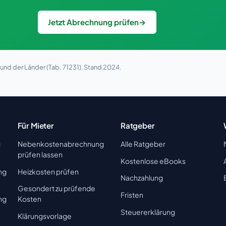
Jetzt Abrechnung prüfen
→
nd der Länder (Tab. 71231), Stand 2024.
Für Mieter
Ratgeber
g
Nebenkostenabrechnung
Alle Ratgeber
prüfen lassen
Kostenlose eBooks
ng
Heizkosten prüfen
Nachzahlung
Gesondert zu prüfende
Fristen
ng
Kosten
Steuererklärung
Klärungsvorlage