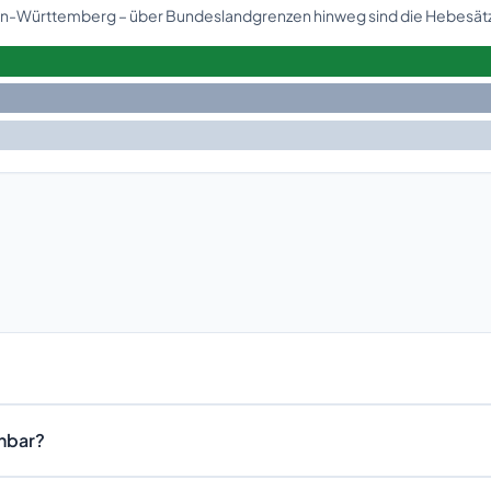
den-Württemberg – über Bundeslandgrenzen hinweg sind die Hebesätze
chbar?