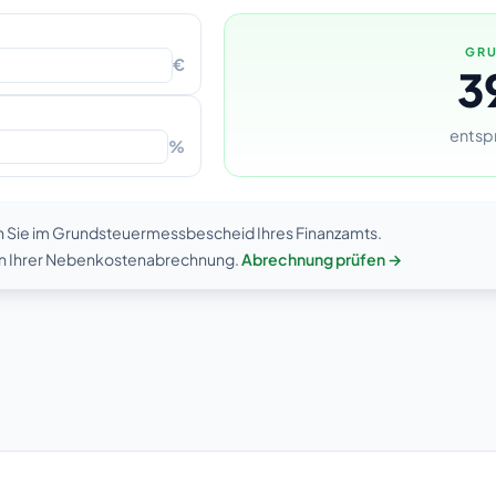
GRU
€
3
entsp
%
n Sie im Grundsteuermessbescheid Ihres Finanzamts.
 in Ihrer Nebenkostenabrechnung.
Abrechnung prüfen →