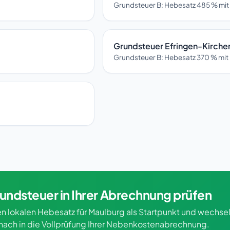
Grundsteuer B: Hebesatz 485 % mit
Grundsteuer Efringen-Kirche
Grundsteuer B: Hebesatz 370 % mit 
undsteuer in Ihrer Abrechnung prüfen
n lokalen Hebesatz für Maulburg als Startpunkt und wechsel
nach in die Vollprüfung Ihrer Nebenkostenabrechnung.