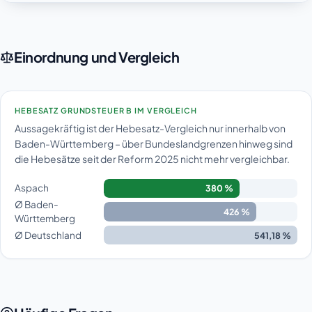
Einordnung und Vergleich
HEBESATZ GRUNDSTEUER B IM VERGLEICH
Aussagekräftig ist der Hebesatz-Vergleich nur innerhalb von
Baden-Württemberg – über Bundeslandgrenzen hinweg sind
die Hebesätze seit der Reform 2025 nicht mehr vergleichbar.
Aspach
380 %
Ø Baden-
426 %
Württemberg
Ø Deutschland
541,18 %