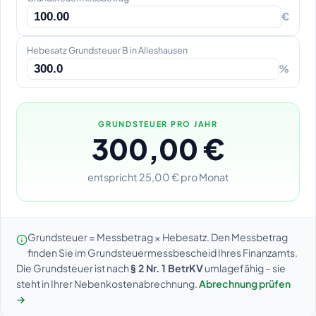
€
Hebesatz Grundsteuer B in Alleshausen
%
GRUNDSTEUER PRO JAHR
300,00 €
entspricht 25,00 € pro Monat
Grundsteuer = Messbetrag × Hebesatz. Den Messbetrag
finden Sie im Grundsteuermessbescheid Ihres Finanzamts.
Die Grundsteuer ist nach
§ 2 Nr. 1 BetrKV
umlagefähig – sie
steht in Ihrer Nebenkostenabrechnung.
Abrechnung prüfen
→