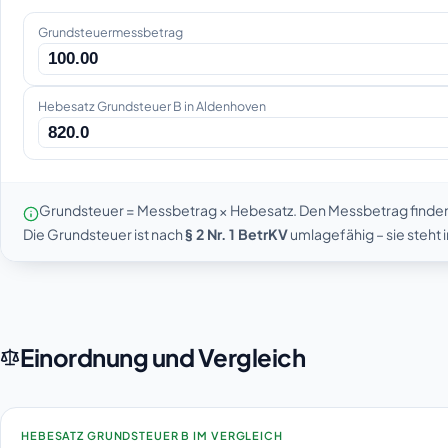
Grundsteuermessbetrag
Hebesatz Grundsteuer B in Aldenhoven
Grundsteuer = Messbetrag × Hebesatz. Den Messbetrag finde
Die Grundsteuer ist nach
§ 2 Nr. 1 BetrKV
umlagefähig – sie steht
Einordnung und Vergleich
HEBESATZ GRUNDSTEUER B IM VERGLEICH