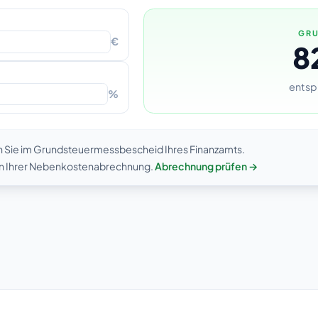
GRU
€
8
entsp
%
n Sie im Grundsteuermessbescheid Ihres Finanzamts.
 in Ihrer Nebenkostenabrechnung.
Abrechnung prüfen →