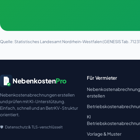
Quelle: Statistisches Landesamt Nordrhein-Westfalen (GENESIS Tab. 71231
Für Vermieter
Nebenkosten
Pro
Nebenkostenabrechnun
Nebenkostenabrechnungen erstellen
erstellen
und prüfen mit KI-Unterstützung.
Betriebskostenabrechnu
Einfach, schnell und an BetrKV-Struktur
orientiert.
KI
Betriebskostenabrechnu
Datenschutz & TLS-verschlüsselt
Vorlage & Muster