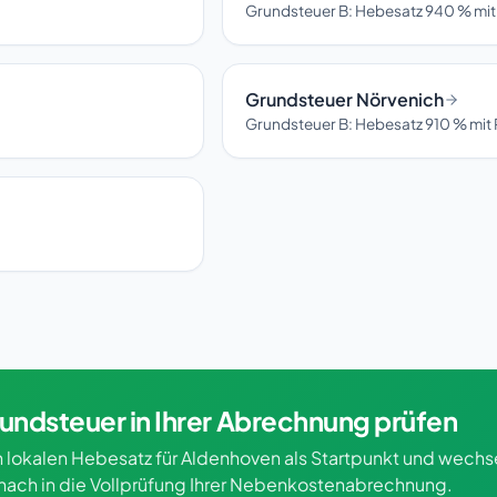
Grundsteuer B: Hebesatz 940 % mit
Grundsteuer Nörvenich
Grundsteuer B: Hebesatz 910 % mit 
undsteuer in Ihrer Abrechnung prüfen
 lokalen Hebesatz für Aldenhoven als Startpunkt und wechse
nach in die Vollprüfung Ihrer Nebenkostenabrechnung.