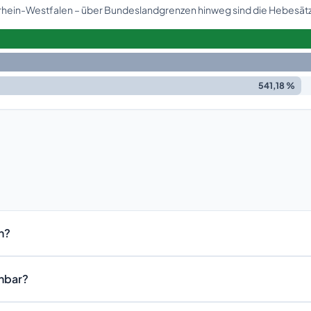
drhein-Westfalen – über Bundeslandgrenzen hinweg sind die Hebesätz
541,18 %
n?
chbar?