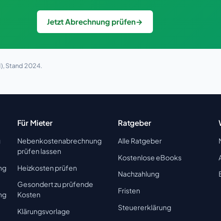
Jetzt Abrechnung prüfen
→
), Stand 2024.
Für Mieter
Ratgeber
g
Nebenkostenabrechnung
Alle Ratgeber
prüfen lassen
Kostenlose eBooks
ng
Heizkosten prüfen
Nachzahlung
Gesondert zu prüfende
Fristen
ng
Kosten
Steuererklärung
Klärungsvorlage