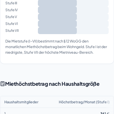
Stufe III
Stufe IV
Stufe V
Stufe VI
Stufe VII
Die Mietstufe (I–VII) bestimmt nach § 12 WoGG den
monatlichen Miethöchstbetrag beim Wohngeld. Stufe I ist der
niedrigste, Stufe VII der höchste Mietniveau-Bereich.
Miethöchstbetrag nach Haushaltsgröße
Haushaltsmitglieder
Höchstbetrag/Monat (Stufe I)
1
361 €