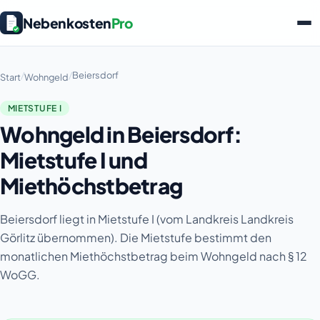
Nebenkosten
Pro
/
/
Beiersdorf
Start
Wohngeld
MIETSTUFE I
Wohngeld in Beiersdorf:
Mietstufe I und
Miethöchstbetrag
Beiersdorf liegt in Mietstufe I (vom Landkreis Landkreis
Görlitz übernommen). Die Mietstufe bestimmt den
monatlichen Miethöchstbetrag beim Wohngeld nach § 12
WoGG.