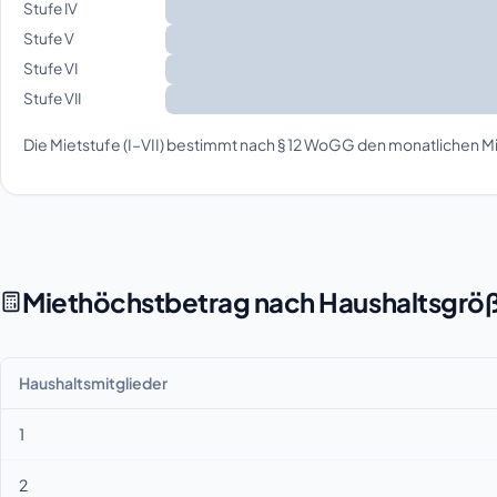
Stufe IV
Stufe V
Stufe VI
Stufe VII
Die Mietstufe (I–VII) bestimmt nach § 12 WoGG den monatlichen Mi
Miethöchstbetrag nach Haushaltsgrö
Haushaltsmitglieder
1
2