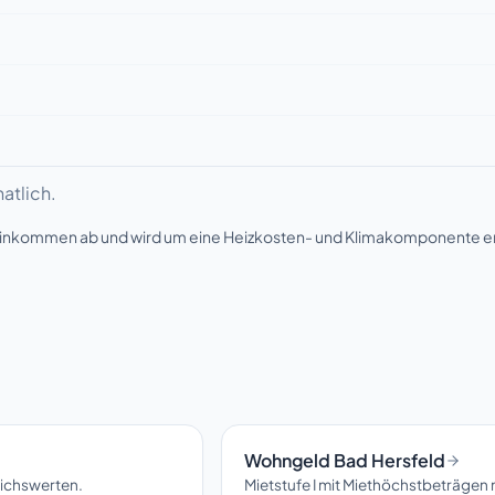
atlich.
seinkommen ab und wird um eine Heizkosten- und Klimakomponente e
Wohngeld Bad Hersfeld
eichswerten.
Mietstufe I mit Miethöchstbeträgen