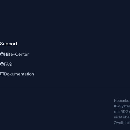
Support
Hilfe-Center
FAQ
Dokumentation
Nebenkos
KI-Syste
des RDG s
nicht übe
Zweifel e