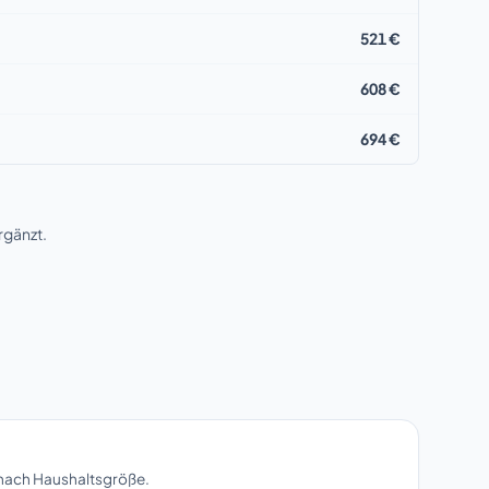
521 €
608 €
694 €
rgänzt.
 nach Haushaltsgröße.