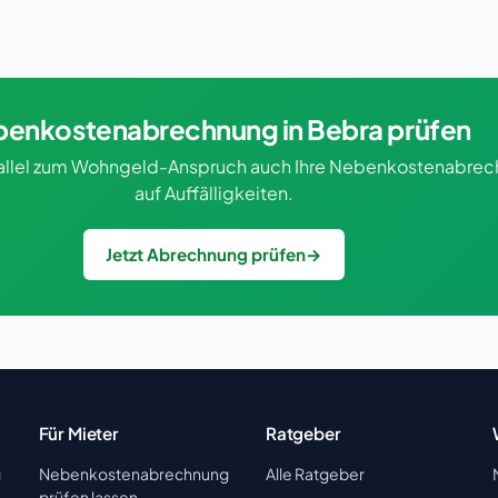
enkostenabrechnung in Bebra prüfen
rallel zum Wohngeld-Anspruch auch Ihre Nebenkostenabre
auf Auffälligkeiten.
Jetzt Abrechnung prüfen
→
Für Mieter
Ratgeber
g
Nebenkostenabrechnung
Alle Ratgeber
prüfen lassen