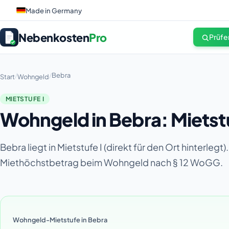
Made in Germany
Nebenkosten
Pro
Prüfe
/
/
Bebra
Start
Wohngeld
MIETSTUFE I
Wohngeld in Bebra: Mietst
Bebra liegt in Mietstufe I (direkt für den Ort hinterle
Miethöchstbetrag beim Wohngeld nach § 12 WoGG.
Wohngeld-Mietstufe in Bebra