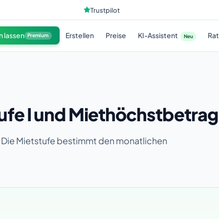
Trustpilot
KI-Assistent
n lassen
Erstellen
Preise
Ra
Premium
Neu
ufe I und Miethöchstbetrag
gt). Die Mietstufe bestimmt den monatlichen