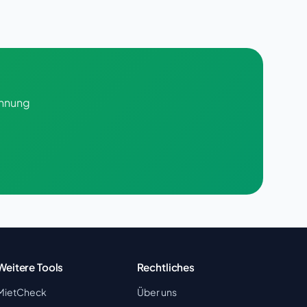
chnung
Weitere Tools
Rechtliches
MietCheck
Über uns