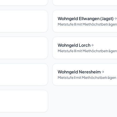
Wohngeld Ellwangen (Jagst)
Mietstufe III mit Miethöchstbeträg
Wohngeld Lorch
Mietstufe III mit Miethöchstbeträg
Wohngeld Neresheim
Mietstufe II mit Miethöchstbeträge