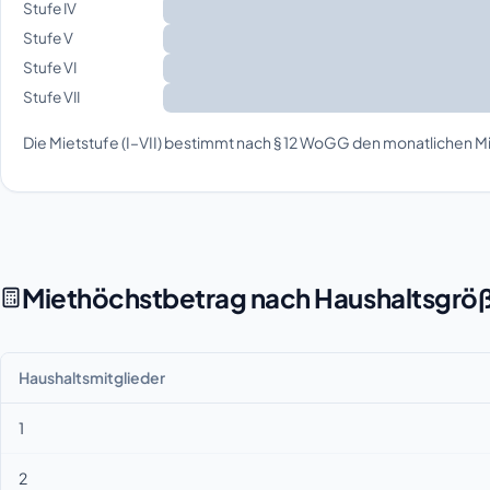
Stufe IV
Stufe V
Stufe VI
Stufe VII
Die Mietstufe (I–VII) bestimmt nach § 12 WoGG den monatlichen Mi
Miethöchstbetrag nach Haushaltsgrö
Haushaltsmitglieder
1
2