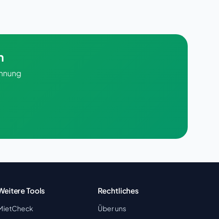
n
chnung
Weitere Tools
Rechtliches
MietCheck
Über uns