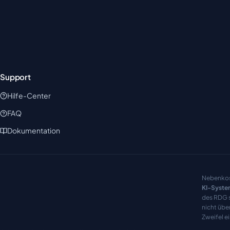
Support
Hilfe-Center
FAQ
Dokumentation
Nebenkos
KI-Syste
des RDG s
nicht übe
Zweifel e