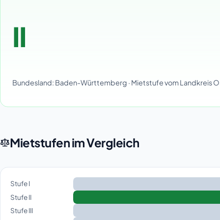
II
Bundesland: Baden-Württemberg · Mietstufe vom Landkreis 
Mietstufen im Vergleich
Stufe I
Stufe II
Stufe III