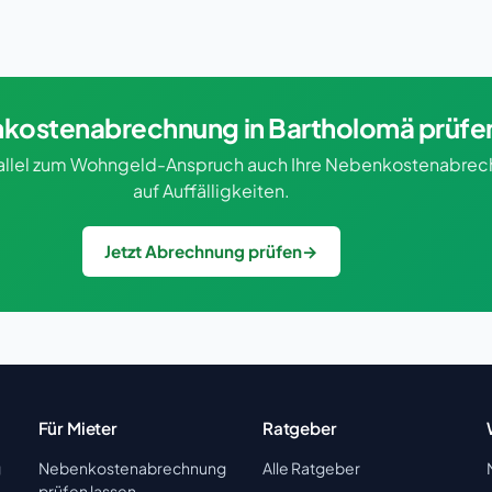
kostenabrechnung in Bartholomä prüfe
rallel zum Wohngeld-Anspruch auch Ihre Nebenkostenabre
auf Auffälligkeiten.
Jetzt Abrechnung prüfen
→
Für Mieter
Ratgeber
g
Nebenkostenabrechnung
Alle Ratgeber
prüfen lassen