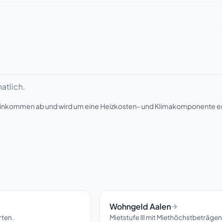
atlich.
seinkommen ab und wird um eine Heizkosten- und Klimakomponente e
Wohngeld Aalen
rten.
Mietstufe III mit Miethöchstbeträg