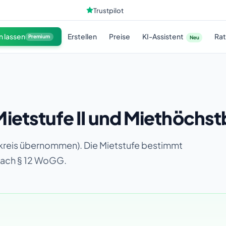
Trustpilot
KI-Assistent
n lassen
Erstellen
Preise
Ra
Premium
Neu
ietstufe II und Miethöchst
lbkreis übernommen). Die Mietstufe bestimmt
nach § 12 WoGG.