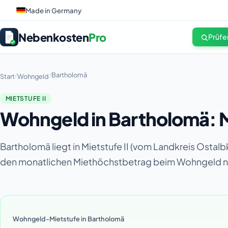
Made in Germany
Nebenkosten
Pro
Prüfe
/
/
Bartholomä
Start
Wohngeld
MIETSTUFE II
Wohngeld in Bartholomä: M
Bartholomä liegt in Mietstufe II (vom Landkreis Osta
den monatlichen Miethöchstbetrag beim Wohngeld 
Wohngeld-Mietstufe in Bartholomä