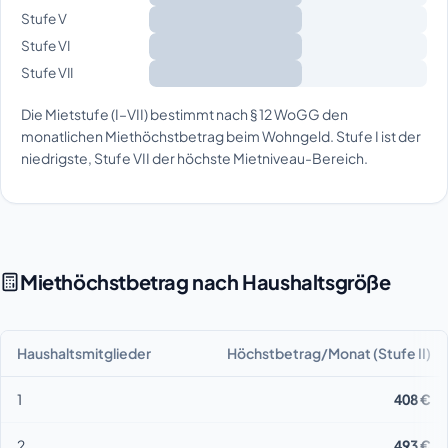
Stufe V
Stufe VI
Stufe VII
Die Mietstufe (I–VII) bestimmt nach § 12 WoGG den
monatlichen Miethöchstbetrag beim Wohngeld. Stufe I ist der
niedrigste, Stufe VII der höchste Mietniveau-Bereich.
Miethöchstbetrag nach Haushaltsgröße
Haushaltsmitglieder
Höchstbetrag/Monat (Stufe II)
1
408 €
2
493 €