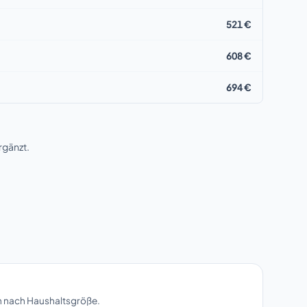
521 €
608 €
694 €
rgänzt.
n nach Haushaltsgröße.