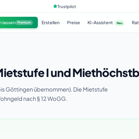
Trustpilot
KI-Assistent
n lassen
Erstellen
Preise
Ra
Premium
Neu
ietstufe I und Miethöchst
reis Göttingen übernommen). Die Mietstufe
Wohngeld nach § 12 WoGG.