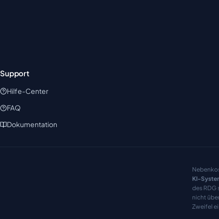
Support
Hilfe-Center
FAQ
Dokumentation
Nebenkos
KI-Syste
des RDG s
nicht übe
Zweifel e