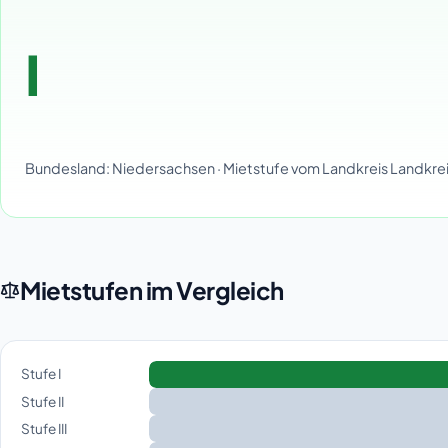
I
Bundesland: Niedersachsen · Mietstufe vom Landkreis Landkr
Mietstufen im Vergleich
Stufe I
Stufe II
Stufe III