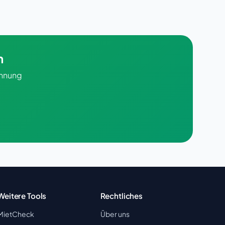
n
chnung
Weitere Tools
Rechtliches
MietCheck
Über uns