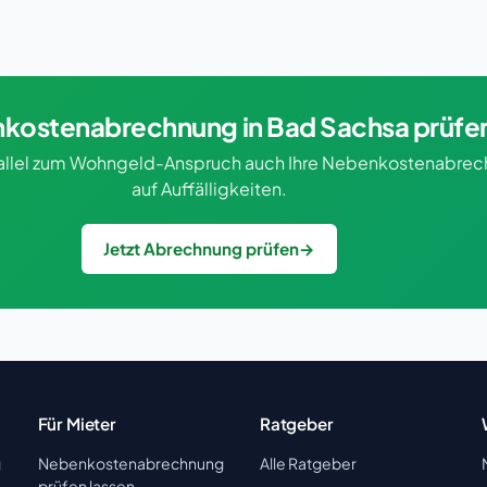
kostenabrechnung in Bad Sachsa prüfe
rallel zum Wohngeld-Anspruch auch Ihre Nebenkostenabre
auf Auffälligkeiten.
Jetzt Abrechnung prüfen
→
Für Mieter
Ratgeber
g
Nebenkostenabrechnung
Alle Ratgeber
prüfen lassen