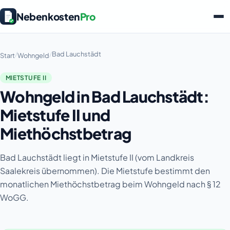
Nebenkosten
Pro
/
/
Bad Lauchstädt
Start
Wohngeld
MIETSTUFE II
Wohngeld in Bad Lauchstädt:
Mietstufe II und
Miethöchstbetrag
Bad Lauchstädt liegt in Mietstufe II (vom Landkreis
Saalekreis übernommen). Die Mietstufe bestimmt den
monatlichen Miethöchstbetrag beim Wohngeld nach § 12
WoGG.