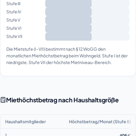
Stufe III
Stufe IV
Stufe V
Stufe VI
Stufe VII
Die Mietstufe (I–VII) bestimmt nach § 12 WoGG den
monatlichen Miethöchstbetrag beim Wohngeld. Stufe I ist der
niedrigste, Stufe VII der höchste Mietniveau-Bereich.
Miethöchstbetrag nach Haushaltsgröße
Haushaltsmitglieder
Höchstbetrag/Monat (Stufe II)
1
408 €