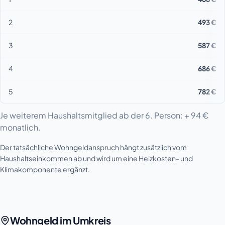
2
493 €
3
587 €
4
686 €
5
782 €
Je weiterem Haushaltsmitglied ab der 6. Person: + 94 €
monatlich.
Der tatsächliche Wohngeldanspruch hängt zusätzlich vom
Haushaltseinkommen ab und wird um eine Heizkosten- und
Klimakomponente ergänzt.
Wohngeld im Umkreis