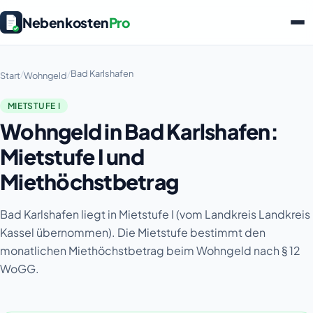
Nebenkosten
Pro
/
/
Bad Karlshafen
Start
Wohngeld
MIETSTUFE I
Wohngeld in Bad Karlshafen:
Mietstufe I und
Miethöchstbetrag
Bad Karlshafen liegt in Mietstufe I (vom Landkreis Landkreis
Kassel übernommen). Die Mietstufe bestimmt den
monatlichen Miethöchstbetrag beim Wohngeld nach § 12
WoGG.