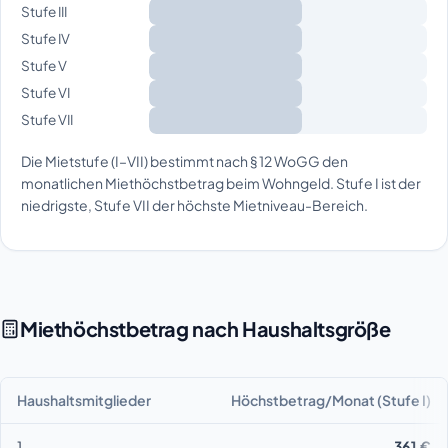
Stufe III
Stufe IV
Stufe V
Stufe VI
Stufe VII
Die Mietstufe (I–VII) bestimmt nach § 12 WoGG den
monatlichen Miethöchstbetrag beim Wohngeld. Stufe I ist der
niedrigste, Stufe VII der höchste Mietniveau-Bereich.
Miethöchstbetrag nach Haushaltsgröße
Haushaltsmitglieder
Höchstbetrag/Monat (Stufe I)
1
361 €