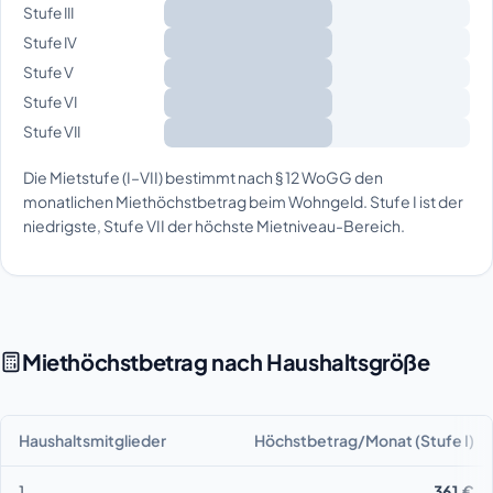
Stufe III
Stufe IV
Stufe V
Stufe VI
Stufe VII
Die Mietstufe (I–VII) bestimmt nach § 12 WoGG den
monatlichen Miethöchstbetrag beim Wohngeld. Stufe I ist der
niedrigste, Stufe VII der höchste Mietniveau-Bereich.
Miethöchstbetrag nach Haushaltsgröße
Haushaltsmitglieder
Höchstbetrag/Monat (Stufe I)
1
361 €