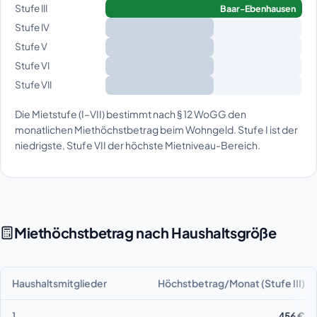
Stufe III
Baar-Ebenhausen
Stufe IV
Stufe V
Stufe VI
Stufe VII
Die Mietstufe (I–VII) bestimmt nach § 12 WoGG den
monatlichen Miethöchstbetrag beim Wohngeld. Stufe I ist der
niedrigste, Stufe VII der höchste Mietniveau-Bereich.
Miethöchstbetrag nach Haushaltsgröße
Haushaltsmitglieder
Höchstbetrag/Monat (Stufe III)
1
456 €