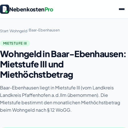
Nebenkosten
Pro
/
/
Baar-Ebenhausen
Start
Wohngeld
MIETSTUFE III
Wohngeld in Baar-Ebenhausen:
Mietstufe III und
Miethöchstbetrag
Baar-Ebenhausen liegt in Mietstufe III (vom Landkreis
Landkreis Pfaffenhofen a.d.Ilm übernommen). Die
Mietstufe bestimmt den monatlichen Miethöchstbetrag
beim Wohngeld nach § 12 WoGG.