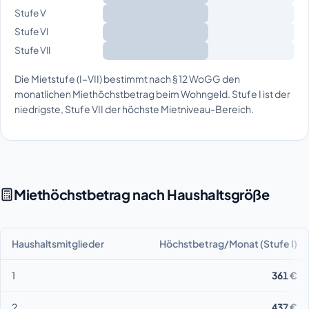
Stufe V
Stufe VI
Stufe VII
Die Mietstufe (I–VII) bestimmt nach § 12 WoGG den
monatlichen Miethöchstbetrag beim Wohngeld. Stufe I ist der
niedrigste, Stufe VII der höchste Mietniveau-Bereich.
Miethöchstbetrag nach Haushaltsgröße
Haushaltsmitglieder
Höchstbetrag/Monat (Stufe I)
1
361 €
2
437 €