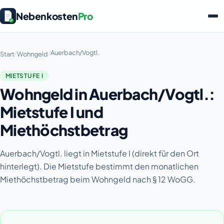
Nebenkosten
Pro
/
/
Auerbach/Vogtl.
Start
Wohngeld
MIETSTUFE I
Wohngeld in Auerbach/Vogtl.:
Mietstufe I und
Miethöchstbetrag
Auerbach/Vogtl. liegt in Mietstufe I (direkt für den Ort
hinterlegt). Die Mietstufe bestimmt den monatlichen
Miethöchstbetrag beim Wohngeld nach § 12 WoGG.