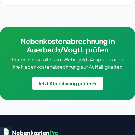
Nebenkostenabrechnung in
Auerbach/Vogtl. prüfen
Prüfen Sie parallel zum Wohngeld-Anspruch auch
Ihre Nebenkostenabrechnung auf Auffälligkeiten.
Jetzt Abrechnung prüfen
→
Nebenkosten
Pro