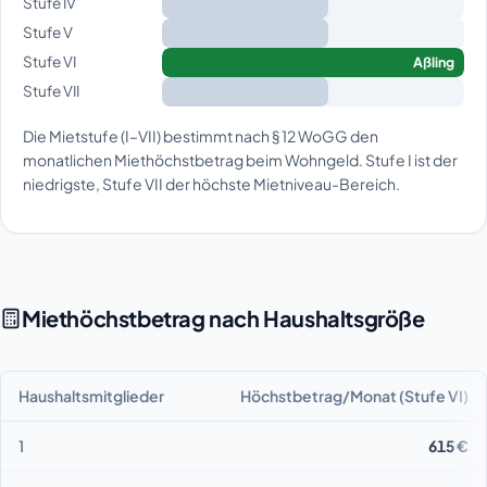
Stufe IV
Stufe V
Stufe VI
Aßling
Stufe VII
Die Mietstufe (I–VII) bestimmt nach § 12 WoGG den
monatlichen Miethöchstbetrag beim Wohngeld. Stufe I ist der
niedrigste, Stufe VII der höchste Mietniveau-Bereich.
Miethöchstbetrag nach Haushaltsgröße
Haushaltsmitglieder
Höchstbetrag/Monat (Stufe VI)
1
615 €