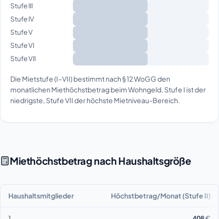
Stufe III
Stufe IV
Stufe V
Stufe VI
Stufe VII
Die Mietstufe (I–VII) bestimmt nach § 12 WoGG den
monatlichen Miethöchstbetrag beim Wohngeld. Stufe I ist der
niedrigste, Stufe VII der höchste Mietniveau-Bereich.
Miethöchstbetrag nach Haushaltsgröße
Haushaltsmitglieder
Höchstbetrag/Monat (Stufe II)
1
408 €