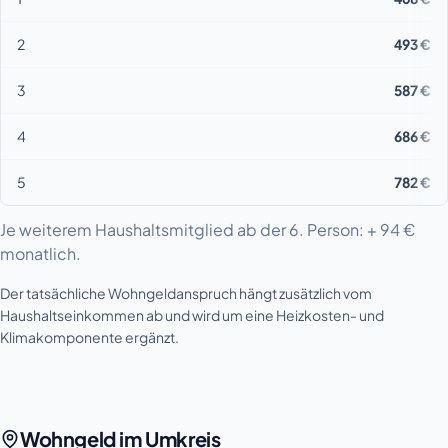
2
493 €
3
587 €
4
686 €
5
782 €
Je weiterem Haushaltsmitglied ab der 6. Person: + 94 €
monatlich.
Der tatsächliche Wohngeldanspruch hängt zusätzlich vom
Haushaltseinkommen ab und wird um eine Heizkosten- und
Klimakomponente ergänzt.
Wohngeld im Umkreis