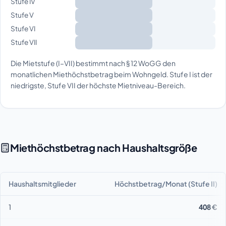
Stufe IV
Stufe V
Stufe VI
Stufe VII
Die Mietstufe (I–VII) bestimmt nach § 12 WoGG den
monatlichen Miethöchstbetrag beim Wohngeld. Stufe I ist der
niedrigste, Stufe VII der höchste Mietniveau-Bereich.
Miethöchstbetrag nach Haushaltsgröße
Haushaltsmitglieder
Höchstbetrag/Monat (Stufe II)
1
408 €