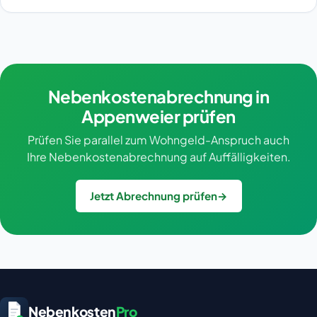
Nebenkostenabrechnung in
Appenweier prüfen
Prüfen Sie parallel zum Wohngeld-Anspruch auch
Ihre Nebenkostenabrechnung auf Auffälligkeiten.
Jetzt Abrechnung prüfen
→
Nebenkosten
Pro