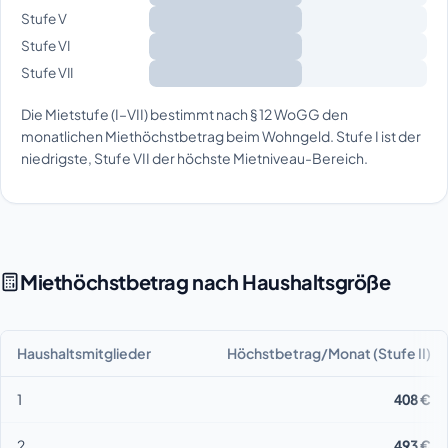
Stufe V
Stufe VI
Stufe VII
Die Mietstufe (I–VII) bestimmt nach § 12 WoGG den
monatlichen Miethöchstbetrag beim Wohngeld. Stufe I ist der
niedrigste, Stufe VII der höchste Mietniveau-Bereich.
Miethöchstbetrag nach Haushaltsgröße
Haushaltsmitglieder
Höchstbetrag/Monat (Stufe II)
1
408 €
2
493 €