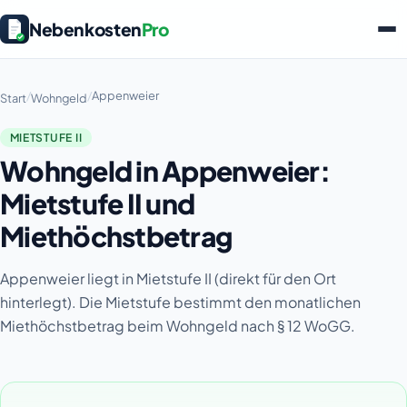
Nebenkosten
Pro
/
/
Appenweier
Start
Wohngeld
MIETSTUFE II
Wohngeld in Appenweier:
Mietstufe II und
Miethöchstbetrag
Appenweier liegt in Mietstufe II (direkt für den Ort
hinterlegt). Die Mietstufe bestimmt den monatlichen
Miethöchstbetrag beim Wohngeld nach § 12 WoGG.