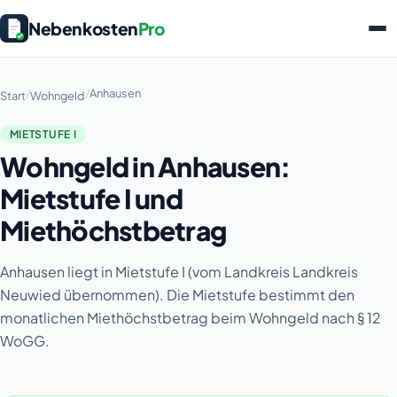
Nebenkosten
Pro
/
/
Anhausen
Start
Wohngeld
MIETSTUFE I
Wohngeld in Anhausen:
Mietstufe I und
Miethöchstbetrag
Anhausen liegt in Mietstufe I (vom Landkreis Landkreis
Neuwied übernommen). Die Mietstufe bestimmt den
monatlichen Miethöchstbetrag beim Wohngeld nach § 12
WoGG.