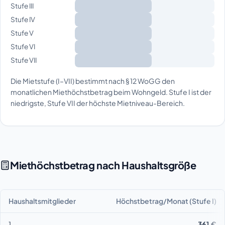
Stufe III
Stufe IV
Stufe V
Stufe VI
Stufe VII
Die Mietstufe (I–VII) bestimmt nach § 12 WoGG den
monatlichen Miethöchstbetrag beim Wohngeld. Stufe I ist der
niedrigste, Stufe VII der höchste Mietniveau-Bereich.
Miethöchstbetrag nach Haushaltsgröße
Haushaltsmitglieder
Höchstbetrag/Monat (Stufe I)
1
361 €