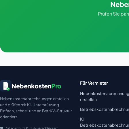
Neben
Prüfen Sie pa
Für Vermieter
Nebenkosten
Pro
Nebenkostenabrechnun
Nebenkostenabrechnungen erstellen
erstellen
und prüfen mit KI-Unterstützung.
Betriebskostenabrechnu
Einfach, schnell und an BetrKV-Struktur
orientiert.
KI
Betriebskostenabrechnu
Datenschutz & TLS-verschlüsselt