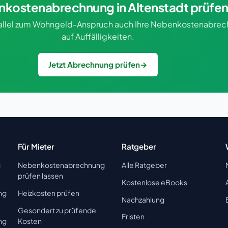
kostenabrechnung in Altenstadt prüfe
rallel zum Wohngeld-Anspruch auch Ihre Nebenkostenabre
auf Auffälligkeiten.
Jetzt Abrechnung prüfen
→
Für Mieter
Ratgeber
g
Nebenkostenabrechnung
Alle Ratgeber
prüfen lassen
Kostenlose eBooks
ng
Heizkosten prüfen
Nachzahlung
Gesondert zu prüfende
Fristen
ng
Kosten