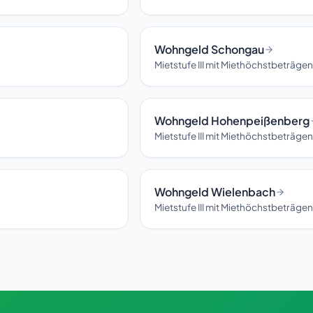
Wohngeld Schongau
Mietstufe III mit Miethöchstbeträg
Wohngeld Hohenpeißenberg
Mietstufe III mit Miethöchstbeträg
Wohngeld Wielenbach
Mietstufe III mit Miethöchstbeträg