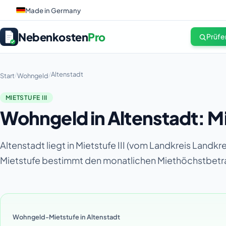
Made in Germany
Nebenkosten
Pro
Prüfe
/
/
Altenstadt
Start
Wohngeld
MIETSTUFE III
Wohngeld in Altenstadt: Mi
Altenstadt liegt in Mietstufe III (vom Landkreis Lan
Mietstufe bestimmt den monatlichen Miethöchstbet
Wohngeld-Mietstufe in Altenstadt