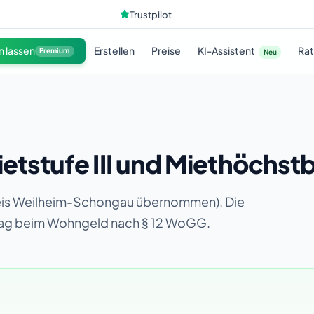
Trustpilot
KI-Assistent
n lassen
Erstellen
Preise
Ra
Premium
Neu
etstufe III und Miethöchst
dkreis Weilheim-Schongau übernommen). Die
rag beim Wohngeld nach § 12 WoGG.