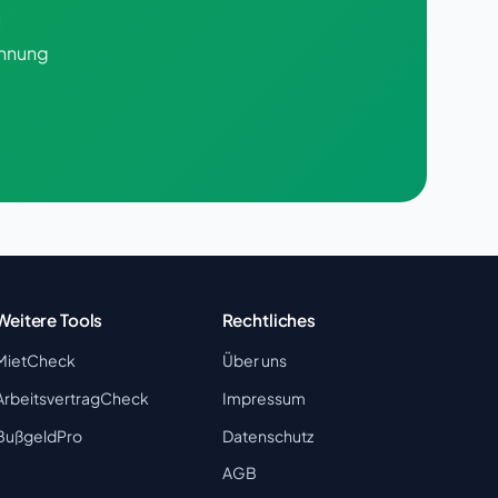
n
chnung
Weitere Tools
Rechtliches
MietCheck
Über uns
ArbeitsvertragCheck
Impressum
BußgeldPro
Datenschutz
AGB