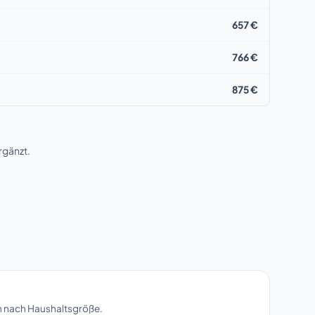
657 €
766 €
875 €
rgänzt.
n nach Haushaltsgröße.