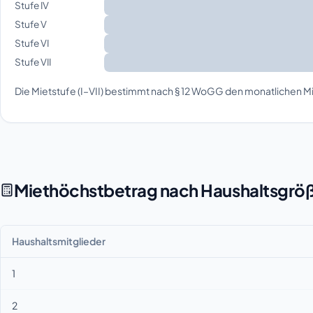
Stufe IV
Stufe V
Stufe VI
Stufe VII
Die Mietstufe (I–VII) bestimmt nach § 12 WoGG den monatlichen Mi
Miethöchstbetrag nach Haushaltsgrö
Haushaltsmitglieder
1
2