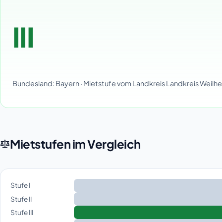
III
Bundesland: Bayern · Mietstufe vom Landkreis Landkreis We
Mietstufen im Vergleich
Stufe I
Stufe II
Stufe III