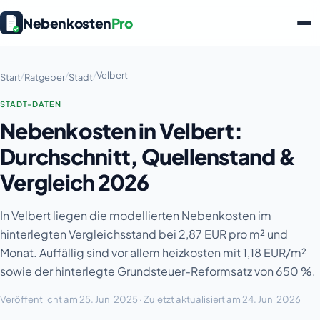
Nebenkosten
Pro
/
/
/
Velbert
Start
Ratgeber
Stadt
STADT-DATEN
Nebenkosten in Velbert:
Durchschnitt, Quellenstand &
Vergleich 2026
In Velbert liegen die modellierten Nebenkosten im
hinterlegten Vergleichsstand bei 2,87 EUR pro m² und
Monat. Auffällig sind vor allem heizkosten mit 1,18 EUR/m²
sowie der hinterlegte Grundsteuer-Reformsatz von 650 %.
Veröffentlicht am 25. Juni 2025 · Zuletzt aktualisiert am 24. Juni 2026