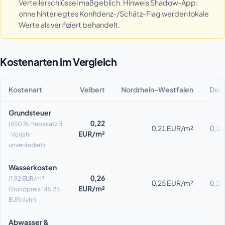
Verteilerschlüssel maßgeblich. Hinweis Shadow-App:
ohne hinterlegtes Konfidenz-/Schätz-Flag werden lokale
Werte als verifiziert behandelt.
Kostenarten im Vergleich
Kostenart
Velbert
Nordrhein-Westfalen
Deut
Grundsteuer
0,22
(650 % Hebesatz B
0,21 EUR/m²
0,1
EUR/m²
· Vorjahr
unverändert)
Wasserkosten
0,26
(1,92 EUR/m³ ·
0,25 EUR/m²
0,2
EUR/m²
Grundpreis 145,25
EUR/Jahr)
Abwasser &