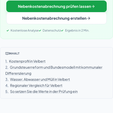
Nebenkostenabrechnung prüfen lassen
Nebenkostenabrechnung erstellen
Kostenlose Analyse
Datenschutz
Ergebnis in 2 Min.
INHALT
1.
Kostenprofil in Velbert
2.
Grundsteuerreform und Bundesmodell mit kommunaler
Differenzierung
3.
Wasser, Abwasser und Müll in Velbert
4.
Regionaler Vergleich für Velbert
5.
So setzen Sie die Werte in der Prüfung ein