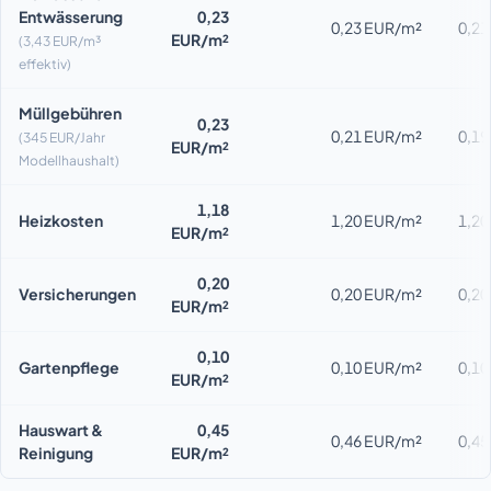
Entwässerung
0,23
0,23 EUR/m²
0,2
EUR/m²
(3,43 EUR/m³
effektiv)
Müllgebühren
0,23
0,21 EUR/m²
0,1
(345 EUR/Jahr
EUR/m²
Modellhaushalt)
1,18
Heizkosten
1,20 EUR/m²
1,2
EUR/m²
0,20
Versicherungen
0,20 EUR/m²
0,2
EUR/m²
0,10
Gartenpflege
0,10 EUR/m²
0,1
EUR/m²
Hauswart &
0,45
0,46 EUR/m²
0,4
Reinigung
EUR/m²