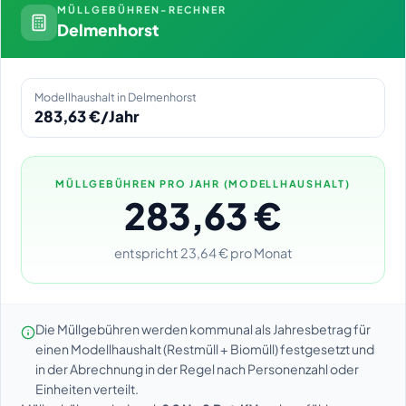
MÜLLGEBÜHREN-RECHNER
Delmenhorst
Modellhaushalt in Delmenhorst
283,63 €/Jahr
MÜLLGEBÜHREN PRO JAHR (MODELLHAUSHALT)
283,63 €
entspricht 23,64 € pro Monat
Die Müllgebühren werden kommunal als Jahresbetrag für
einen Modellhaushalt (Restmüll + Biomüll) festgesetzt und
in der Abrechnung in der Regel nach Personenzahl oder
Einheiten verteilt.