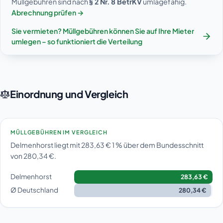
Müllgebühren sind nach
§ 2 Nr. 8 BetrKV
umlagefähig.
Abrechnung prüfen →
Sie vermieten? Müllgebühren können Sie auf Ihre Mieter
umlegen – so funktioniert die Verteilung
Einordnung und Vergleich
MÜLLGEBÜHREN IM VERGLEICH
Delmenhorst liegt mit 283,63 € 1 % über dem Bundesschnitt
von 280,34 €.
Delmenhorst
283,63 €
Ø Deutschland
280,34 €