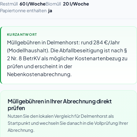
Restmüll
60 l/Woche
Biomüll
20 l/Woche
Papiertonne enthalten
ja
KURZANTWORT
Müllgebühren in Delmenhorst: rund 284 €/Jahr
(Modellhaushalt). Die Abfallbeseitigung ist nach §
2 Nr. 8 BetrKV als möglicher Kostenartenbezug zu
prüfen und erscheint in der
Nebenkostenabrechnung.
Müllgebühren in Ihrer Abrechnung direkt
prüfen
Nutzen Sie den lokalen Vergleich für Delmenhorst als
Startpunkt und wechseln Sie danach in die Vollprüfung Ihrer
Abrechnung.