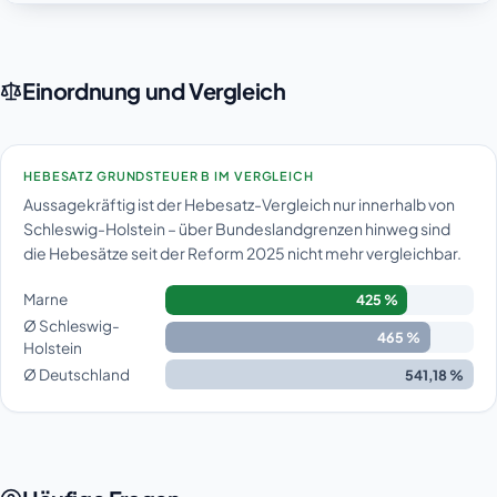
Einordnung und Vergleich
HEBESATZ GRUNDSTEUER B IM VERGLEICH
Aussagekräftig ist der Hebesatz-Vergleich nur innerhalb von
Schleswig-Holstein – über Bundeslandgrenzen hinweg sind
die Hebesätze seit der Reform 2025 nicht mehr vergleichbar.
Marne
425 %
Ø Schleswig-
465 %
Holstein
Ø Deutschland
541,18 %