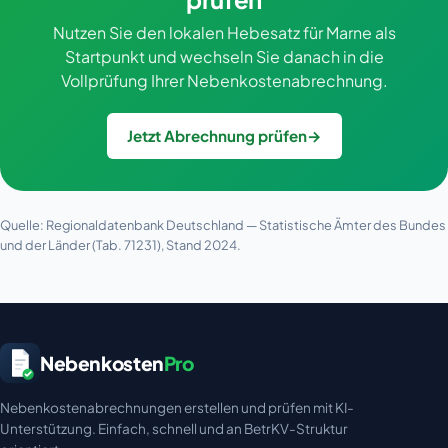
Nutzen Sie den lokalen Hebesatz für Marne als
Startpunkt und wechseln Sie danach in die
Vollprüfung Ihrer Nebenkostenabrechnung.
Jetzt Abrechnung prüfen
→
Quelle: Regionaldatenbank Deutschland — Statistische Ämter des Bundes
und der Länder (Tab. 71231), Stand 2024.
Nebenkosten
Pro
Nebenkostenabrechnungen erstellen und prüfen mit KI-
Unterstützung. Einfach, schnell und an BetrKV-Struktur