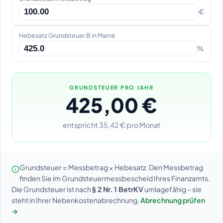
€
Hebesatz Grundsteuer B in Marne
%
GRUNDSTEUER PRO JAHR
425,00 €
entspricht 35,42 € pro Monat
Grundsteuer = Messbetrag × Hebesatz. Den Messbetrag
finden Sie im Grundsteuermessbescheid Ihres Finanzamts.
Die Grundsteuer ist nach
§ 2 Nr. 1 BetrKV
umlagefähig – sie
steht in Ihrer Nebenkostenabrechnung.
Abrechnung prüfen
→