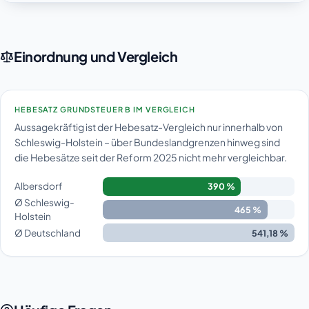
Einordnung und Vergleich
HEBESATZ GRUNDSTEUER B IM VERGLEICH
Aussagekräftig ist der Hebesatz-Vergleich nur innerhalb von
Schleswig-Holstein – über Bundeslandgrenzen hinweg sind
die Hebesätze seit der Reform 2025 nicht mehr vergleichbar.
Albersdorf
390 %
Ø Schleswig-
465 %
Holstein
Ø Deutschland
541,18 %