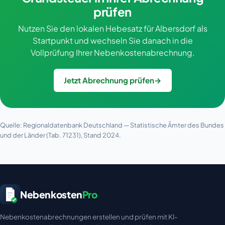
prüfen
Nutzen Sie den lokalen Hebesatz für Albersdorf als
Startpunkt und wechseln Sie danach in die
Vollprüfung Ihrer Nebenkostenabrechnung.
Jetzt Abrechnung prüfen
→
Quelle: Regionaldatenbank Deutschland — Statistische Ämter des Bundes
und der Länder (Tab. 71231), Stand 2024.
Nebenkosten
Pro
Nebenkostenabrechnungen erstellen und prüfen mit KI-