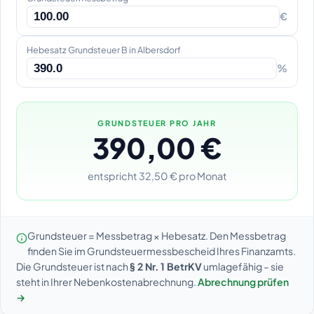
€
Hebesatz Grundsteuer B in Albersdorf
%
GRUNDSTEUER PRO JAHR
390,00 €
entspricht 32,50 € pro Monat
Grundsteuer = Messbetrag × Hebesatz. Den Messbetrag
finden Sie im Grundsteuermessbescheid Ihres Finanzamts.
Die Grundsteuer ist nach
§ 2 Nr. 1 BetrKV
umlagefähig – sie
steht in Ihrer Nebenkostenabrechnung.
Abrechnung prüfen
→