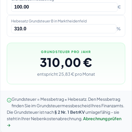
€
Hebesatz Grundsteuer B in Marktheidenfeld
%
GRUNDSTEUER PRO JAHR
310,00 €
entspricht 25,83 € pro Monat
Grundsteuer = Messbetrag × Hebesatz. Den Messbetrag
finden Sie im Grundsteuermessbescheid Ihres Finanzamts.
Die Grundsteuer ist nach
§ 2 Nr. 1 BetrKV
umlagefähig – sie
steht in Ihrer Nebenkostenabrechnung.
Abrechnung prüfen
→