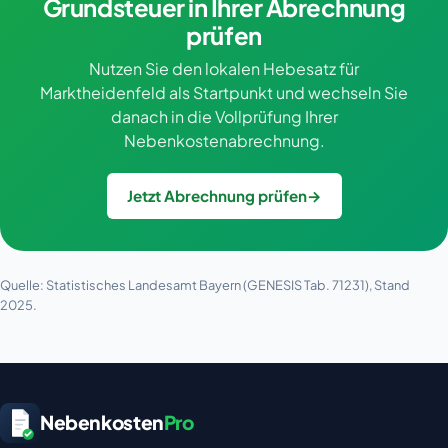
Grundsteuer in Ihrer Abrechnung
prüfen
Nutzen Sie den lokalen Hebesatz für
Marktheidenfeld als Startpunkt und wechseln Sie
danach in die Vollprüfung Ihrer
Nebenkostenabrechnung.
Jetzt Abrechnung prüfen
→
Quelle: Statistisches Landesamt Bayern (GENESIS Tab. 71231), Stand
2025.
Nebenkosten
Pro