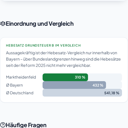
Einordnung und Vergleich
HEBESATZ GRUNDSTEUER B IM VERGLEICH
Aussagekräftig ist der Hebesatz-Vergleich nur innerhalb von
Bayern – über Bundeslandgrenzen hinweg sind die Hebesätze
seit der Reform 2025 nicht mehr vergleichbar.
Marktheidenfeld
310 %
Ø Bayern
432 %
Ø Deutschland
541,18 %
Häufige Fragen