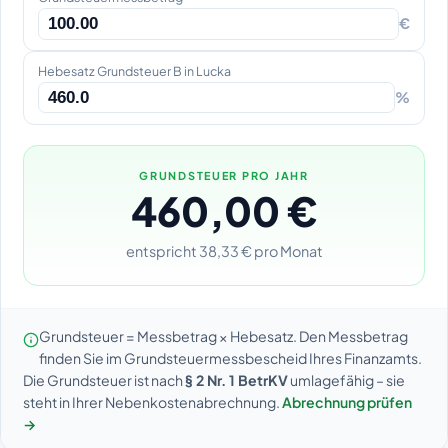
€
Hebesatz Grundsteuer B in Lucka
%
GRUNDSTEUER PRO JAHR
460,00 €
entspricht 38,33 € pro Monat
Grundsteuer = Messbetrag × Hebesatz. Den Messbetrag
finden Sie im Grundsteuermessbescheid Ihres Finanzamts.
Die Grundsteuer ist nach
§ 2 Nr. 1 BetrKV
umlagefähig – sie
steht in Ihrer Nebenkostenabrechnung.
Abrechnung prüfen
→