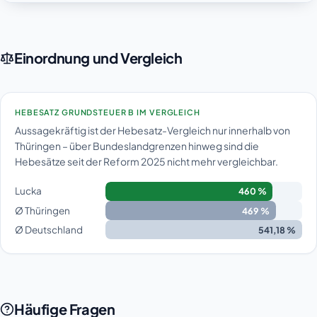
Einordnung und Vergleich
HEBESATZ GRUNDSTEUER B IM VERGLEICH
Aussagekräftig ist der Hebesatz-Vergleich nur innerhalb von
Thüringen – über Bundeslandgrenzen hinweg sind die
Hebesätze seit der Reform 2025 nicht mehr vergleichbar.
Lucka
460 %
Ø Thüringen
469 %
Ø Deutschland
541,18 %
Häufige Fragen