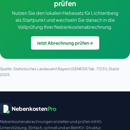
prüfen
Nutzen Sie den lokalen Hebesatz für Lichtenberg
als Startpunkt und wechseln Sie danach in die
Vollprüfung Ihrer Nebenkostenabrechnung.
Jetzt Abrechnung prüfen
→
Quelle: Statistisches Landesamt Bayern (GENESIS Tab. 71231), Stand
2025.
Nebenkosten
Pro
Nebenkostenabrechnungen erstellen und prüfen mit KI-
Unterstützung. Einfach, schnell und an BetrKV-Struktur