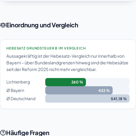
Einordnung und Vergleich
HEBESATZ GRUNDSTEUER B IM VERGLEICH
Aussagekräftig ist der Hebesatz-Vergleich nur innerhalb von
Bayern – über Bundeslandgrenzen hinweg sind die Hebesätze
seit der Reform 2025 nicht mehr vergleichbar.
Lichtenberg
260 %
Ø Bayern
432 %
Ø Deutschland
541,18 %
Häufige Fragen