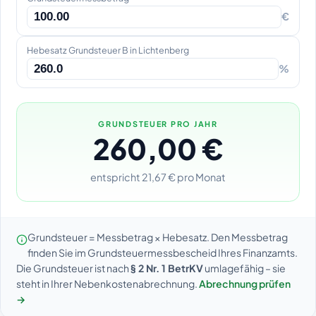
€
Hebesatz Grundsteuer B in Lichtenberg
%
GRUNDSTEUER PRO JAHR
260,00 €
entspricht 21,67 € pro Monat
Grundsteuer = Messbetrag × Hebesatz. Den Messbetrag
finden Sie im Grundsteuermessbescheid Ihres Finanzamts.
Die Grundsteuer ist nach
§ 2 Nr. 1 BetrKV
umlagefähig – sie
steht in Ihrer Nebenkostenabrechnung.
Abrechnung prüfen
→