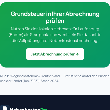
Grundsteuer in Ihrer Abrechnung
prüfen
Nutzen Sie den lokalen Hebesatz für Laufenburg
(Baden) als Startpunkt und wechseln Sie danach in
die Vollprüfung Ihrer Nebenkostenabrechnung.
Jetzt Abrechnung prüfen
→
Quelle: Regionaldatenbank Deutschland — Statistische Ämter des Bundes
und der Länder (Tab. 71231), Stand 2024.
Nebenkosten
Pro