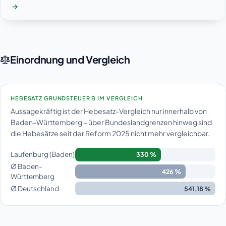
→
Einordnung und Vergleich
HEBESATZ GRUNDSTEUER B IM VERGLEICH
Aussagekräftig ist der Hebesatz-Vergleich nur innerhalb von
Baden-Württemberg – über Bundeslandgrenzen hinweg sind
die Hebesätze seit der Reform 2025 nicht mehr vergleichbar.
Laufenburg (Baden)
330 %
Ø Baden-
426 %
Württemberg
Ø Deutschland
541,18 %