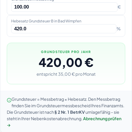
€
Hebesatz Grundsteuer B in Bad Wimpfen
%
GRUNDSTEUER PRO JAHR
420,00 €
entspricht 35,00 € pro Monat
Grundsteuer = Messbetrag × Hebesatz. Den Messbetrag
finden Sie im Grundsteuermessbescheid Ihres Finanzamts.
Die Grundsteuer ist nach
§ 2 Nr. 1 BetrKV
umlagefähig – sie
steht in Ihrer Nebenkostenabrechnung.
Abrechnung prüfen
→