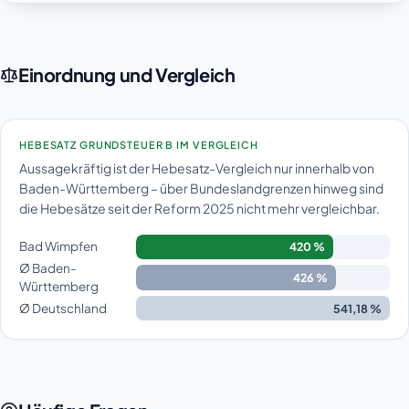
Einordnung und Vergleich
HEBESATZ GRUNDSTEUER B IM VERGLEICH
Aussagekräftig ist der Hebesatz-Vergleich nur innerhalb von
Baden-Württemberg – über Bundeslandgrenzen hinweg sind
die Hebesätze seit der Reform 2025 nicht mehr vergleichbar.
Bad Wimpfen
420 %
Ø Baden-
426 %
Württemberg
Ø Deutschland
541,18 %