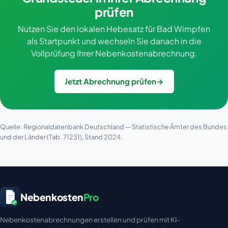
prüfen
Nutzen Sie den lokalen Hebesatz für Bad Wimpfen
als Startpunkt und wechseln Sie danach in die
Vollprüfung Ihrer Nebenkostenabrechnung.
Jetzt Abrechnung prüfen
→
Quelle: Regionaldatenbank Deutschland — Statistische Ämter des Bundes
und der Länder (Tab. 71231), Stand 2024.
Nebenkosten
Pro
Nebenkostenabrechnungen erstellen und prüfen mit KI-