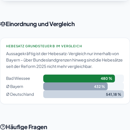
Einordnung und Vergleich
HEBESATZ GRUNDSTEUER B IM VERGLEICH
Aussagekräftig ist der Hebesatz-Vergleich nur innerhalb von
Bayern – über Bundeslandgrenzen hinweg sind die Hebesätze
seit der Reform 2025 nicht mehr vergleichbar.
Bad Wiessee
480 %
Ø Bayern
432 %
Ø Deutschland
541,18 %
Häufige Fragen