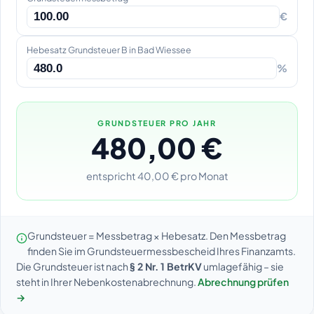
€
Hebesatz Grundsteuer B in Bad Wiessee
%
GRUNDSTEUER PRO JAHR
480,00 €
entspricht 40,00 € pro Monat
Grundsteuer = Messbetrag × Hebesatz. Den Messbetrag
finden Sie im Grundsteuermessbescheid Ihres Finanzamts.
Die Grundsteuer ist nach
§ 2 Nr. 1 BetrKV
umlagefähig – sie
steht in Ihrer Nebenkostenabrechnung.
Abrechnung prüfen
→