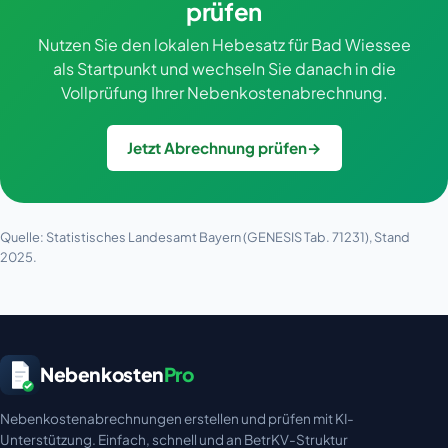
prüfen
Nutzen Sie den lokalen Hebesatz für Bad Wiessee
als Startpunkt und wechseln Sie danach in die
Vollprüfung Ihrer Nebenkostenabrechnung.
Jetzt Abrechnung prüfen
→
Quelle: Statistisches Landesamt Bayern (GENESIS Tab. 71231), Stand
2025.
Nebenkosten
Pro
Nebenkostenabrechnungen erstellen und prüfen mit KI-
Unterstützung. Einfach, schnell und an BetrKV-Struktur