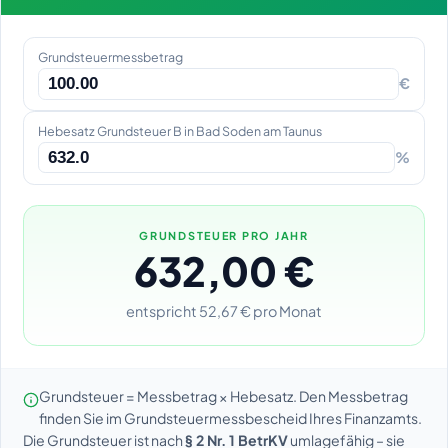
Grundsteuermessbetrag
€
Hebesatz Grundsteuer B in Bad Soden am Taunus
%
GRUNDSTEUER PRO JAHR
632,00 €
entspricht 52,67 € pro Monat
Grundsteuer = Messbetrag × Hebesatz. Den Messbetrag
finden Sie im Grundsteuermessbescheid Ihres Finanzamts.
Die Grundsteuer ist nach
§ 2 Nr. 1 BetrKV
umlagefähig – sie