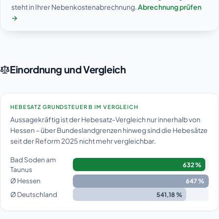
steht in Ihrer Nebenkostenabrechnung.
Abrechnung prüfen
→
Einordnung und Vergleich
HEBESATZ GRUNDSTEUER B IM VERGLEICH
Aussagekräftig ist der Hebesatz-Vergleich nur innerhalb von
Hessen – über Bundeslandgrenzen hinweg sind die Hebesätze
seit der Reform 2025 nicht mehr vergleichbar.
Bad Soden am
632 %
Taunus
Ø Hessen
647 %
Ø Deutschland
541,18 %