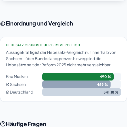
Einordnung und Vergleich
HEBESATZ GRUNDSTEUER B IM VERGLEICH
Aussagekräftig ist der Hebesatz-Vergleich nur innerhalb von
Sachsen – über Bundeslandgrenzen hinweg sind die
Hebesätze seit der Reform 2025 nicht mehr vergleichbar.
Bad Muskau
490 %
Ø Sachsen
469 %
Ø Deutschland
541,18 %
Häufige Fragen