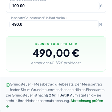
€
Hebesatz Grundsteuer B in Bad Muskau
%
GRUNDSTEUER PRO JAHR
490,00 €
entspricht 40,83 € pro Monat
Grundsteuer = Messbetrag × Hebesatz. Den Messbetrag
finden Sie im Grundsteuermessbescheid Ihres Finanzamts.
Die Grundsteuer ist nach
§ 2 Nr. 1 BetrKV
umlagefähig – sie
steht in Ihrer Nebenkostenabrechnung.
Abrechnung prüfen
→