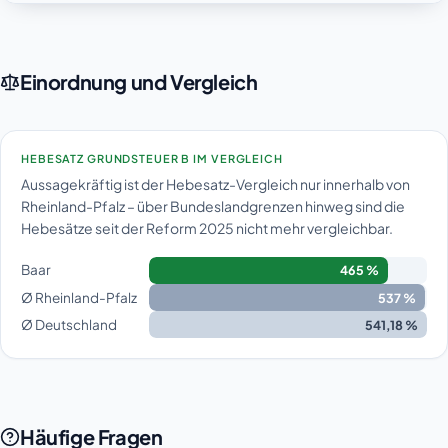
Einordnung und Vergleich
HEBESATZ GRUNDSTEUER B IM VERGLEICH
Aussagekräftig ist der Hebesatz-Vergleich nur innerhalb von
Rheinland-Pfalz – über Bundeslandgrenzen hinweg sind die
Hebesätze seit der Reform 2025 nicht mehr vergleichbar.
Baar
465 %
Ø Rheinland-Pfalz
537 %
Ø Deutschland
541,18 %
Häufige Fragen