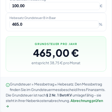
€
Hebesatz Grundsteuer B in Baar
%
GRUNDSTEUER PRO JAHR
465,00 €
entspricht 38,75 € pro Monat
Grundsteuer = Messbetrag × Hebesatz. Den Messbetrag
finden Sie im Grundsteuermessbescheid Ihres Finanzamts.
Die Grundsteuer ist nach
§ 2 Nr. 1 BetrKV
umlagefähig – sie
steht in Ihrer Nebenkostenabrechnung.
Abrechnung prüfen
→