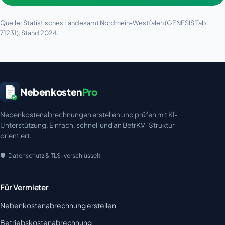
Quelle: Statistisches Landesamt Nordrhein-Westfalen (GENESIS Tab.
71231), Stand 2024.
Nebenkosten
Pro
Nebenkostenabrechnungen erstellen und prüfen mit KI-
Unterstützung. Einfach, schnell und an BetrKV-Struktur
orientiert.
Datenschutz & TLS-verschlüsselt
Für Vermieter
Nebenkostenabrechnung erstellen
Betriebskostenabrechnung