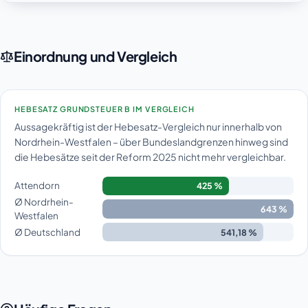
Einordnung und Vergleich
HEBESATZ GRUNDSTEUER B IM VERGLEICH
Aussagekräftig ist der Hebesatz-Vergleich nur innerhalb von
Nordrhein-Westfalen – über Bundeslandgrenzen hinweg sind
die Hebesätze seit der Reform 2025 nicht mehr vergleichbar.
Attendorn
425 %
Ø Nordrhein-
643 %
Westfalen
Ø Deutschland
541,18 %