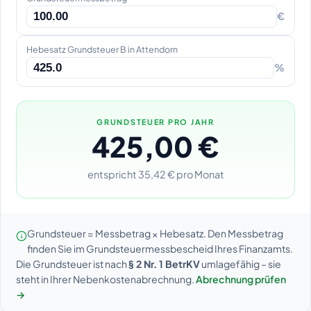
€
Hebesatz Grundsteuer B in Attendorn
%
GRUNDSTEUER PRO JAHR
425,00 €
entspricht 35,42 € pro Monat
Grundsteuer = Messbetrag × Hebesatz. Den Messbetrag
finden Sie im Grundsteuermessbescheid Ihres Finanzamts.
Die Grundsteuer ist nach
§ 2 Nr. 1 BetrKV
umlagefähig – sie
steht in Ihrer Nebenkostenabrechnung.
Abrechnung prüfen
→