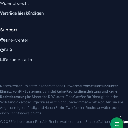
Widerrufsrecht
Verträge hier kündigen
Support
Hilfe-Center
FAQ
Dokumentation
NebenkostenPro erstellt schematische Hinweise
automatisiert und unter
Einsatz von KI-Systemen
. Es findet
keine Rechtsdienstleistung und keine
Rechtsberatung
im Sinne des RDG statt. Eine Gewähr für Richtigkeit oder
Vollständigkeit der Ergebnisse wird nicht übernommen – bitte prüfen Sie alle
Angaben eigenständig und ziehen Sie im Zweifel eine Rechtsanwältin oder
einen Rechtsanwalt hinzu.
© 2026 NebenkostenPro. Alle Rechte vorbehalten.
Sichere Zahlung mit
Stripe