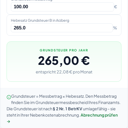
€
Hebesatz Grundsteuer B in Arzberg
%
GRUNDSTEUER PRO JAHR
265,00 €
entspricht 22,08 € pro Monat
Grundsteuer = Messbetrag × Hebesatz. Den Messbetrag
finden Sie im Grundsteuermessbescheid Ihres Finanzamts.
Die Grundsteuer ist nach
§ 2 Nr. 1 BetrKV
umlagefähig – sie
steht in Ihrer Nebenkostenabrechnung.
Abrechnung prüfen
→