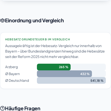
Einordnung und Vergleich
HEBESATZ GRUNDSTEUER B IM VERGLEICH
Aussagekräftig ist der Hebesatz-Vergleich nur innerhalb von
Bayern – über Bundeslandgrenzen hinweg sind die Hebesätze
seit der Reform 2025 nicht mehr vergleichbar.
Arzberg
265 %
Ø Bayern
432 %
Ø Deutschland
541,18 %
Häufige Fragen