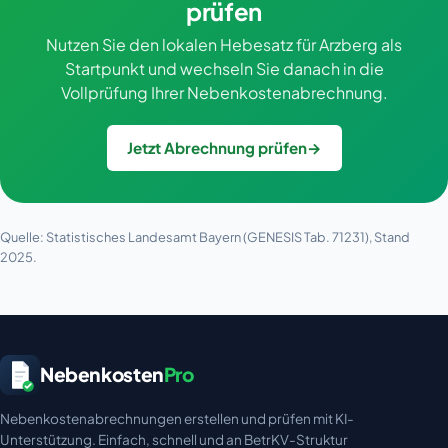
prüfen
Nutzen Sie den lokalen Hebesatz für Arzberg als
Startpunkt und wechseln Sie danach in die
Vollprüfung Ihrer Nebenkostenabrechnung.
Jetzt Abrechnung prüfen
→
Quelle: Statistisches Landesamt Bayern (GENESIS Tab. 71231), Stand
2025.
Nebenkosten
Pro
Nebenkostenabrechnungen erstellen und prüfen mit KI-
Unterstützung. Einfach, schnell und an BetrKV-Struktur