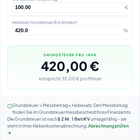
€
Hebesatz Grundsteuer B in Arnsdorf
%
GRUNDSTEUER PRO JAHR
420,00 €
entspricht 35,00 € pro Monat
Grundsteuer = Messbetrag × Hebesatz. Den Messbetrag
finden Sie im Grundsteuermessbescheid Ihres Finanzamts.
Die Grundsteuer ist nach
§ 2 Nr. 1 BetrKV
umlagefähig – sie
steht in Ihrer Nebenkostenabrechnung.
Abrechnung prüfen
→