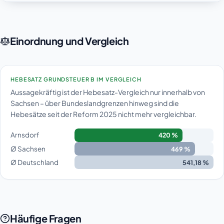
Einordnung und Vergleich
HEBESATZ GRUNDSTEUER B IM VERGLEICH
Aussagekräftig ist der Hebesatz-Vergleich nur innerhalb von
Sachsen – über Bundeslandgrenzen hinweg sind die
Hebesätze seit der Reform 2025 nicht mehr vergleichbar.
Arnsdorf
420 %
Ø Sachsen
469 %
Ø Deutschland
541,18 %
Häufige Fragen