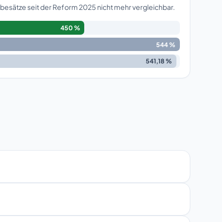
esätze seit der Reform 2025 nicht mehr vergleichbar.
450 %
544 %
541,18 %