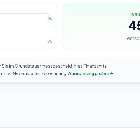
GRU
€
4
entsp
%
n Sie im Grundsteuermessbescheid Ihres Finanzamts.
 in Ihrer Nebenkostenabrechnung.
Abrechnung prüfen →