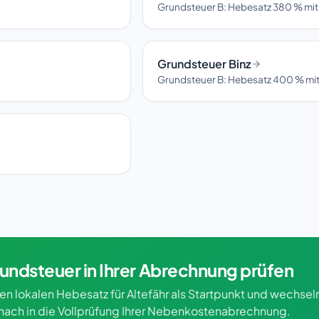
Grundsteuer B: Hebesatz 380 % mit
Grundsteuer Binz
Grundsteuer B: Hebesatz 400 % mit
undsteuer in Ihrer Abrechnung prüfen
en lokalen Hebesatz für Altefähr als Startpunkt und wechsel
nach in die Vollprüfung Ihrer Nebenkostenabrechnung.