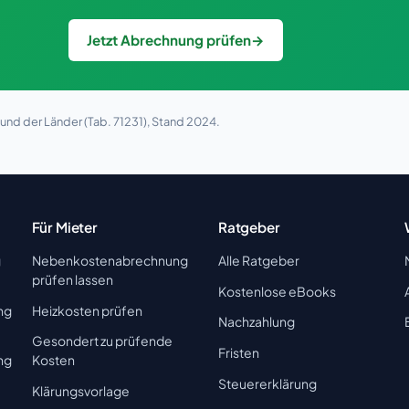
Jetzt Abrechnung prüfen
→
nd der Länder (Tab. 71231), Stand 2024.
Für Mieter
Ratgeber
g
Nebenkostenabrechnung
Alle Ratgeber
prüfen lassen
Kostenlose eBooks
ng
Heizkosten prüfen
Nachzahlung
Gesondert zu prüfende
Fristen
ng
Kosten
Steuererklärung
Klärungsvorlage