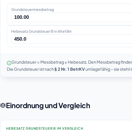
Grundsteuermessbetrag
Hebesatz Grundsteuer B in Altefähr
Grundsteuer = Messbetrag × Hebesatz. Den Messbetrag finde
Die Grundsteuer ist nach
§ 2 Nr. 1 BetrKV
umlagefähig – sie steht
Einordnung und Vergleich
HEBESATZ GRUNDSTEUER B IM VERGLEICH