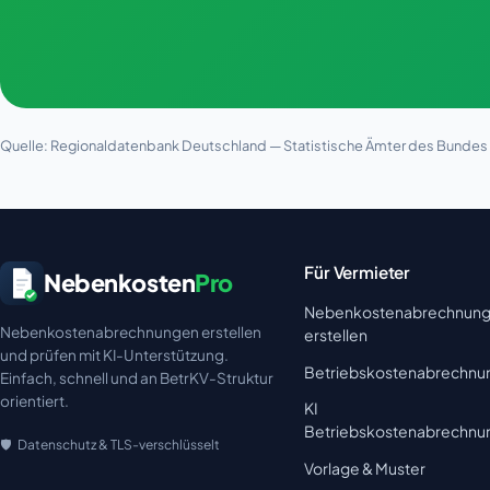
Quelle: Regionaldatenbank Deutschland — Statistische Ämter des Bundes u
Für Vermieter
Nebenkosten
Pro
Nebenkostenabrechnun
Nebenkostenabrechnungen erstellen
erstellen
und prüfen mit KI-Unterstützung.
Betriebskostenabrechnu
Einfach, schnell und an BetrKV-Struktur
orientiert.
KI
Betriebskostenabrechnu
Datenschutz & TLS-verschlüsselt
Vorlage & Muster