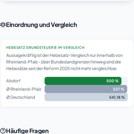
Einordnung und Vergleich
HEBESATZ GRUNDSTEUER B IM VERGLEICH
Aussagekräftig ist der Hebesatz-Vergleich nur innerhalb von
Rheinland-Pfalz – über Bundeslandgrenzen hinweg sind die
Hebesätze seit der Reform 2025 nicht mehr vergleichbar.
Alsdorf
500 %
Ø Rheinland-Pfalz
537 %
Ø Deutschland
541,18 %
Häufige Fragen