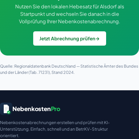
Nutzen Sie den lokalen Hebesatz für Alsdorf als
Startpunkt und wechseln Sie danach in die
Vollprüfung Ihrer Nebenkostenabrechnung.
Jetzt Abrechnung prüfen
→
Quelle: Regionaldatenbank Deutschland — Statistische Ämter des Bundes
und der Länder (Tab. 71231), Stand 2024.
Nebenkosten
Pro
Nebenkostenabrechnungen erstellen und prüfen mit KI-
Unterstützung. Einfach, schnell und an BetrKV-Struktur
orientiert.