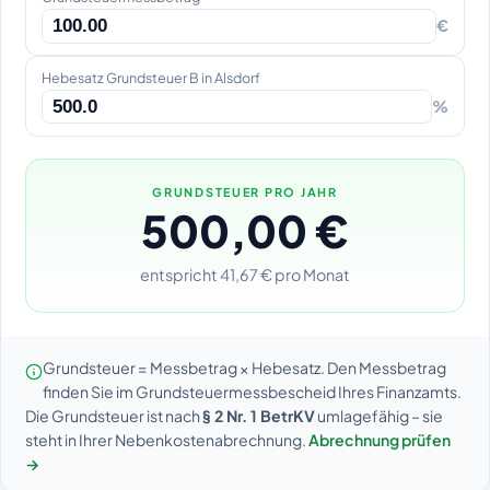
€
Hebesatz Grundsteuer B in Alsdorf
%
GRUNDSTEUER PRO JAHR
500,00 €
entspricht 41,67 € pro Monat
Grundsteuer = Messbetrag × Hebesatz. Den Messbetrag
finden Sie im Grundsteuermessbescheid Ihres Finanzamts.
Die Grundsteuer ist nach
§ 2 Nr. 1 BetrKV
umlagefähig – sie
steht in Ihrer Nebenkostenabrechnung.
Abrechnung prüfen
→