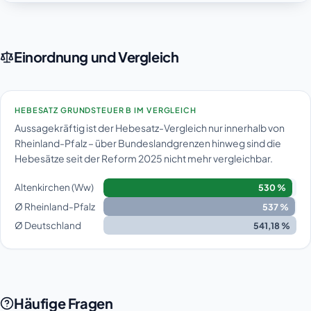
Einordnung und Vergleich
HEBESATZ GRUNDSTEUER B IM VERGLEICH
Aussagekräftig ist der Hebesatz-Vergleich nur innerhalb von
Rheinland-Pfalz – über Bundeslandgrenzen hinweg sind die
Hebesätze seit der Reform 2025 nicht mehr vergleichbar.
Altenkirchen (Ww)
530 %
Ø Rheinland-Pfalz
537 %
Ø Deutschland
541,18 %
Häufige Fragen