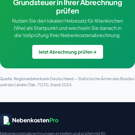
Grundsteuer in Ihrer Abrechnung
prüfen
Nutzen Sie den lokalen Hebesatz für Altenkirchen
(Ww) als Startpunkt und wechseln Sie danach in
die Vollprüfung Ihrer Nebenkostenabrechnung.
Jetzt Abrechnung prüfen
→
Quelle: Regionaldatenbank Deutschland — Statistische Ämter des Bundes
und der Länder (Tab. 71231), Stand 2024.
Nebenkosten
Pro
Nebenkostenabrechnungen erstellen und prüfen mit KI-