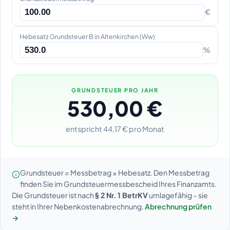
€
Hebesatz Grundsteuer B in Altenkirchen (Ww)
%
GRUNDSTEUER PRO JAHR
530,00 €
entspricht 44,17 € pro Monat
Grundsteuer = Messbetrag × Hebesatz. Den Messbetrag
finden Sie im Grundsteuermessbescheid Ihres Finanzamts.
Die Grundsteuer ist nach
§ 2 Nr. 1 BetrKV
umlagefähig – sie
steht in Ihrer Nebenkostenabrechnung.
Abrechnung prüfen
→