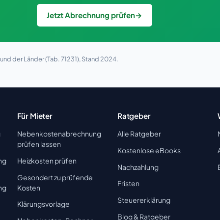
Jetzt Abrechnung prüfen
→
nd der Länder (Tab. 71231), Stand 2024.
Für Mieter
Ratgeber
g
Nebenkostenabrechnung
Alle Ratgeber
prüfen lassen
Kostenlose eBooks
ng
Heizkosten prüfen
Nachzahlung
Gesondert zu prüfende
Fristen
ng
Kosten
Steuererklärung
Klärungsvorlage
Blog & Ratgeber