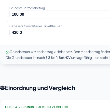
Grundsteuermessbetrag
Hebesatz Grundsteuer B in Alfhausen
Grundsteuer = Messbetrag × Hebesatz. Den Messbetrag finde
Die Grundsteuer ist nach
§ 2 Nr. 1 BetrKV
umlagefähig – sie steht
Einordnung und Vergleich
HEBESATZ GRUNDSTEUER B IM VERGLEICH