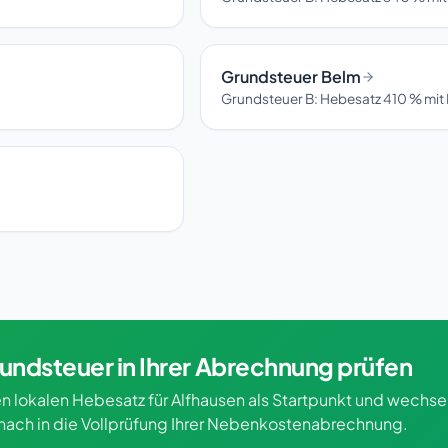
Grundsteuer Belm
Grundsteuer B: Hebesatz 410 % mit 
undsteuer in Ihrer Abrechnung prüfen
n lokalen Hebesatz für Alfhausen als Startpunkt und wechse
nach in die Vollprüfung Ihrer Nebenkostenabrechnung.