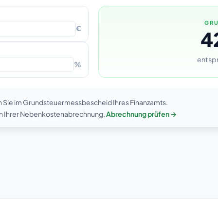
GRU
€
4
entspr
%
n Sie im Grundsteuermessbescheid Ihres Finanzamts.
 in Ihrer Nebenkostenabrechnung.
Abrechnung prüfen →