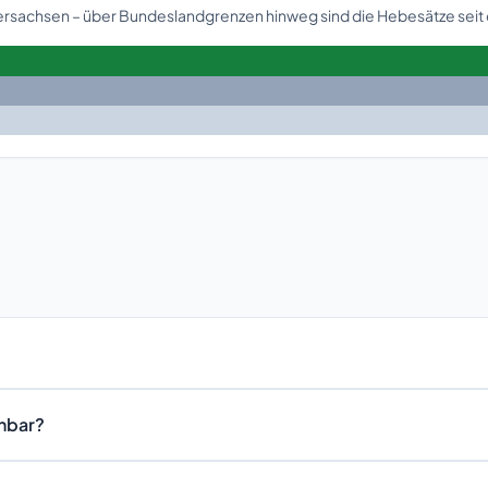
dersachsen – über Bundeslandgrenzen hinweg sind die Hebesätze seit
chbar?