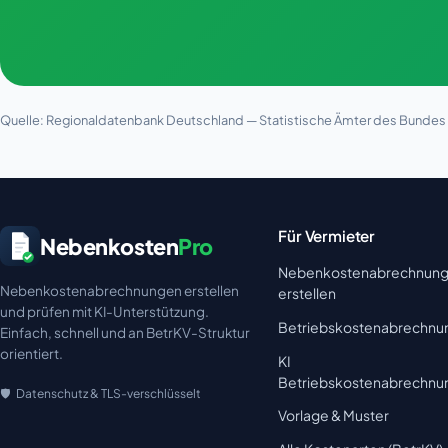
Quelle: Regionaldatenbank Deutschland — Statistische Ämter des Bundes u
Für Vermieter
Nebenkosten
Pro
Nebenkostenabrechnun
Nebenkostenabrechnungen erstellen
erstellen
und prüfen mit KI-Unterstützung.
Betriebskostenabrechnu
Einfach, schnell und an BetrKV-Struktur
orientiert.
KI
Betriebskostenabrechnu
Datenschutz & TLS-verschlüsselt
Vorlage & Muster